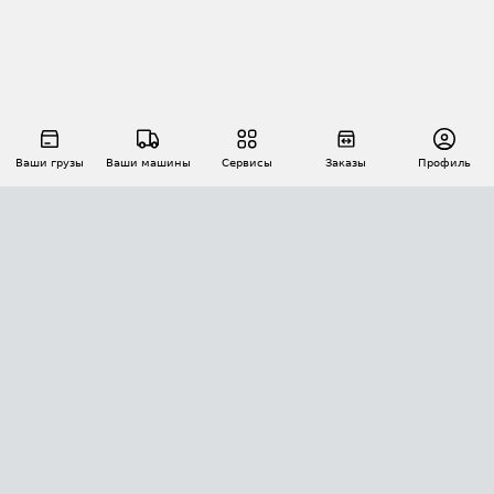
Ваши грузы
Ваши машины
Сервисы
Заказы
Профиль
АВТОМАТИЗАЦИЯ ПЕРЕВОЗОК
Площадки
Заказы
Торги
Тендеры
АТИ-Доки
GPS-мониторинг
АТИ Мессенджер
Цепочки грузов
API ATI.SU
ПОЛЕЗНОЕ
Расчет расстояний
БЕЗОПАСНОСТЬ
Академия ATI.SU