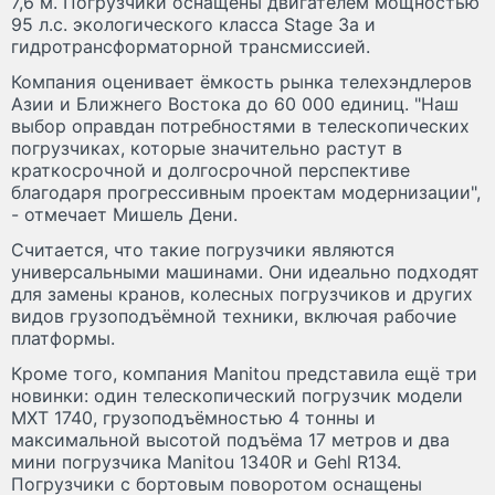
7,6 м. Погрузчики оснащены двигателем мощностью
95 л.с. экологического класса Stage 3a и
гидротрансформаторной трансмиссией.
Компания оценивает ёмкость рынка телехэндлеров
Азии и Ближнего Востока до 60 000 единиц. "Наш
выбор оправдан потребностями в телескопических
погрузчиках, которые значительно растут в
краткосрочной и долгосрочной перспективе
благодаря прогрессивным проектам модернизации",
- отмечает Мишель Дени.
Считается, что такие погрузчики являются
универсальными машинами. Они идеально подходят
для замены кранов, колесных погрузчиков и других
видов грузоподъёмной техники, включая рабочие
платформы.
Кроме того, компания Manitou представила ещё три
новинки: один телескопический погрузчик модели
MXT 1740, грузоподъёмностью 4 тонны и
максимальной высотой подъёма 17 метров и два
мини погрузчика Manitou 1340R и Gehl R134.
Погрузчики с бортовым поворотом оснащены