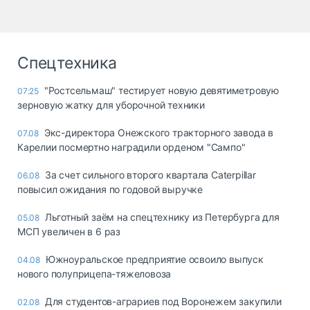
Спецтехника
"Ростсельмаш" тестирует новую девятиметровую
07:25
зерновую жатку для уборочной техники
Экс-директора Онежского тракторного завода в
07.08
Карелии посмертно наградили орденом "Сампо"
За счет сильного второго квартала Caterpillar
06.08
повысил ожидания по годовой выручке
Льготный заём на спецтехнику из Петербурга для
05.08
МСП увеличен в 6 раз
Южноуральское предприятие освоило выпуск
04.08
нового полуприцепа-тяжеловоза
Для студентов-аграриев под Воронежем закупили
02.08