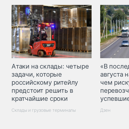
Атаки на склады: четыре
«В посл
задачи, которые
августа н
российскому ритейлу
чем рис
предстоит решить в
перевозч
кратчайшие сроки
успевшие
Склады и грузовые терминалы
Дзен