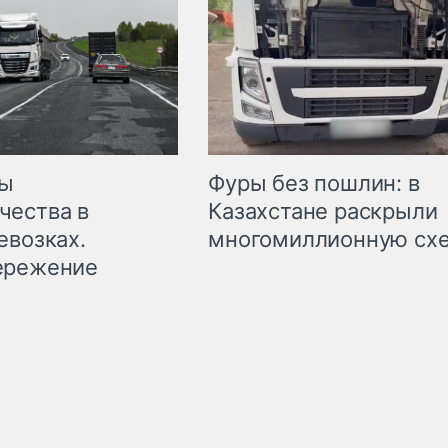
мы
Фуры без пошлин: в
чества в
Казахстане раскрыли
евозках.
многомиллионную сх
ережение