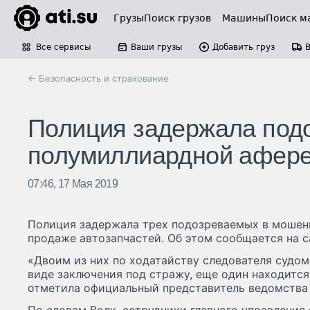
Грузы
Поиск грузов
Машины
Поиск м
Все сервисы
Ваши грузы
Добавить груз
← Безопасность и страхование
Полиция задержала под
полумиллиардной афере
07:46, 17 Мая 2019
Полиция задержала трех подозреваемых в мошенн
продаже автозапчастей. Об этом сообщается на 
«Двоим из них по ходатайству следователя судом
виде заключения под стражу, еще один находитс
отметила официальный представитель ведомства 