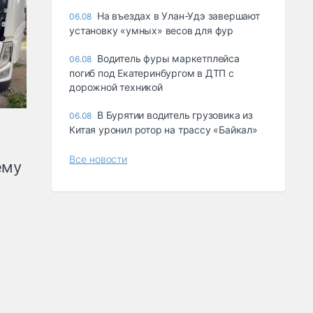
Ha въeздax в Улaн-Удэ зaвepшaют
06.08
ycтaнoвкy «yмныx» вecoв для фyp
Водитель фуры маркетплейса
06.08
погиб под Екатеринбургом в ДТП с
дорожной техникой
В Бурятии водитель грузовика из
06.08
Китая уронил ротор на трассу «Байкал»
Все новости
ему