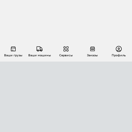
Ваши грузы
Ваши машины
Сервисы
Заказы
Профиль
АВТОМАТИЗАЦИЯ ПЕРЕВОЗОК
Площадки
Заказы
Торги
Тендеры
АТИ-Доки
GPS-мониторинг
АТИ Мессенджер
Цепочки грузов
API ATI.SU
ПОЛЕЗНОЕ