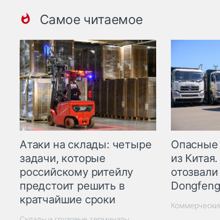
Самое читаемое
Опасные
Атаки на склады: четыре
из Китая.
задачи, которые
отозвали
российскому ритейлу
Dongfeng
предстоит решить в
кратчайшие сроки
Коммерчески
Склады и грузовые терминалы