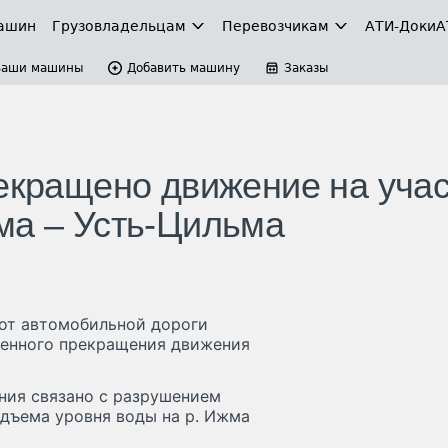
ашин
Грузовладельцам
Перевозчикам
АТИ-Доки
А
Ваши машины
Добавить машину
Заказы
рекращено движение на учас
ма – Усть-Цильма
от автомобильной дороги
менного прекращения движения
ния связано с разрушением
одъема уровня воды на р. Ижма