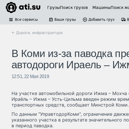
Грузы
Поиск грузов
Машины
Поиск м
Все сервисы
Ваши грузы
Добавить груз
← Дороги, инфраструктура
В Коми из-за паводка п
автодороги Ираель – Иж
12:51, 22 Мая 2019
На участке автомобильной дороги Ижма – Мохча 
Ираёль – Ижма – Усть-Цильма введен режим вре
транспортных средств, сообщает Минстрой Коми.
По данным "УправтодорКоми", ограничение движе
указанного участка в результате значительного п
в период паводка.