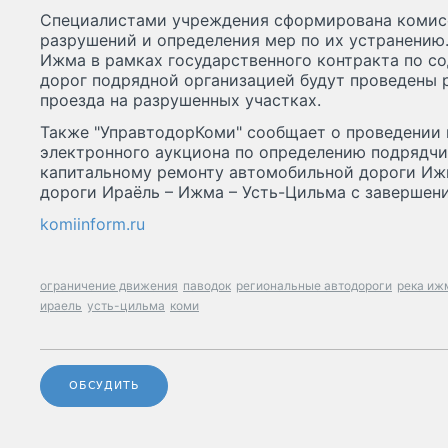
Специалистами учреждения сформирована комис
разрушений и определения мер по их устранению.
Ижма в рамках государственного контракта по 
дорог подрядной организацией будут проведены 
проезда на разрушенных участках.
Также "УправтодорКоми" сообщает о проведении 
электронного аукциона по определению подрядчи
капитальному ремонту автомобильной дороги Иж
дороги Ираёль – Ижма – Усть-Цильма с завершени
komiinform.ru
ограничение движения
паводок
региональные автодороги
река иж
ираель
усть-цильма
коми
ОБСУДИТЬ