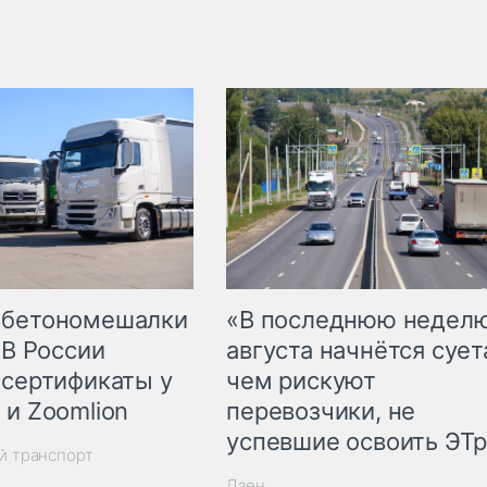
 бетономешалки
«В последнюю недел
 В России
августа начнётся суета
 сертификаты у
чем рискуют
 и Zoomlion
перевозчики, не
успевшие освоить ЭТ
й транспорт
Дзен