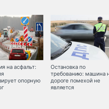
Остановка по
я на асфальт:
требованию: машина 
ия
дороге помехой не
зирует опорную
является
ог