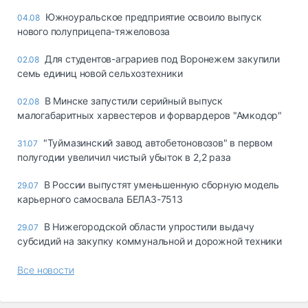
Южноуральское предприятие освоило выпуск
04.08
нового полуприцепа-тяжеловоза
Для студентов-аграриев под Воронежем закупили
02.08
семь единиц новой сельхозтехники
В Минске запустили серийный выпуск
02.08
малогабаритных харвестеров и форвардеров "Амкодор"
"Туймазинский завод автобетоновозов" в первом
31.07
полугодии увеличил чистый убыток в 2,2 раза
В России выпустят уменьшенную сборную модель
29.07
карьерного самосвала БЕЛАЗ-7513
В Нижегородской области упростили выдачу
29.07
субсидий на закупку коммунальной и дорожной техники
Все новости