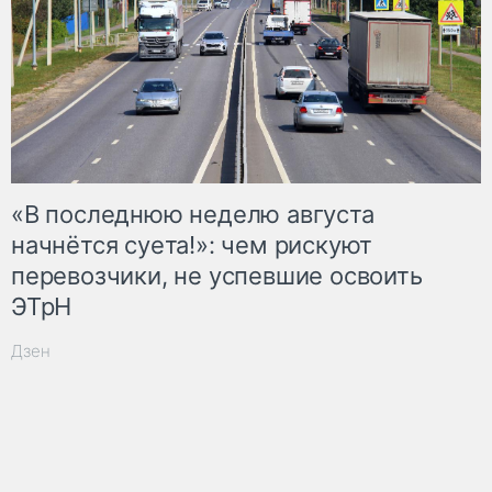
«В последнюю неделю августа
начнётся суета!»: чем рискуют
перевозчики, не успевшие освоить
ЭТрН
Дзен