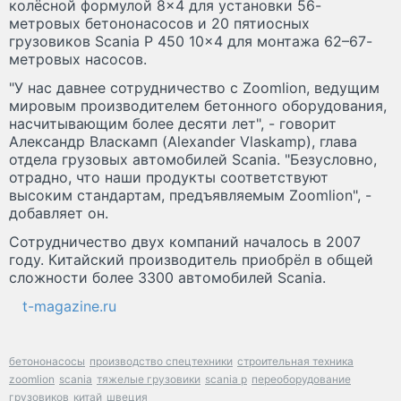
колёсной формулой 8×4 для установки 56-
метровых бетононасосов и 20 пятиосных
грузовиков Scania P 450 10×4 для монтажа 62–67-
метровых насосов.
"У нас давнее сотрудничество с Zoomlion, ведущим
мировым производителем бетонного оборудования,
насчитывающим более десяти лет", - говорит
Александр Власкамп (Alexander Vlaskamp), глава
отдела грузовых автомобилей Scania. "Безусловно,
отрадно, что наши продукты соответствуют
высоким стандартам, предъявляемым Zoomlion", -
добавляет он.
Сотрудничество двух компаний началось в 2007
году. Китайский производитель приобрёл в общей
сложности более 3300 автомобилей Scania.
t-magazine.ru
бетононасосы
производство спецтехники
строительная техника
zoomlion
scania
тяжелые грузовики
scania p
переоборудование
грузовиков
китай
швеция