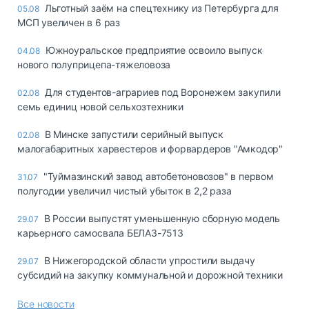
Льготный заём на спецтехнику из Петербурга для
05.08
МСП увеличен в 6 раз
Южноуральское предприятие освоило выпуск
04.08
нового полуприцепа-тяжеловоза
Для студентов-аграриев под Воронежем закупили
02.08
семь единиц новой сельхозтехники
В Минске запустили серийный выпуск
02.08
малогабаритных харвестеров и форвардеров "Амкодор"
"Туймазинский завод автобетоновозов" в первом
31.07
полугодии увеличил чистый убыток в 2,2 раза
В России выпустят уменьшенную сборную модель
29.07
карьерного самосвала БЕЛАЗ-7513
В Нижегородской области упростили выдачу
29.07
субсидий на закупку коммунальной и дорожной техники
Все новости