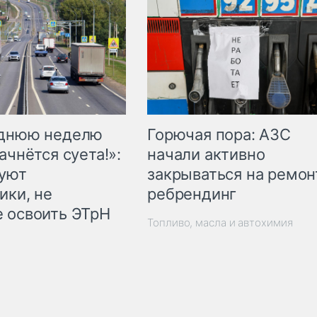
Горючая пора: АЗС
еднюю неделю
начали активно
ачнётся суета!»:
закрываться на ремон
куют
ребрендинг
ики, не
 освоить ЭТрН
Топливо, масла и автохимия