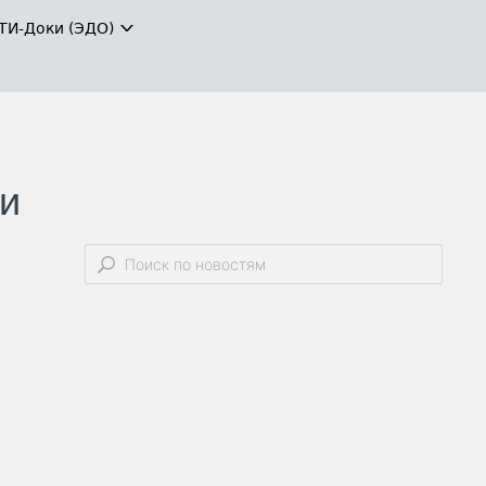
ТИ-Доки (ЭДО)
ли