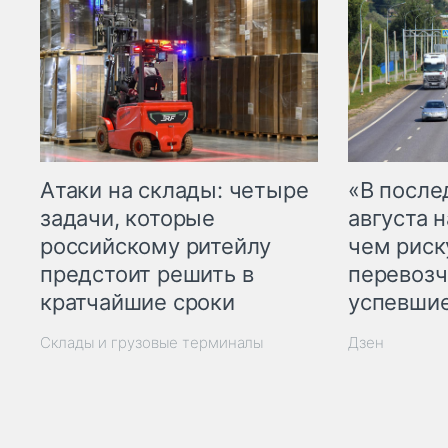
Атаки на склады: четыре
«В посл
задачи, которые
августа н
российскому ритейлу
чем рис
предстоит решить в
перевозч
кратчайшие сроки
успевшие
Склады и грузовые терминалы
Дзен