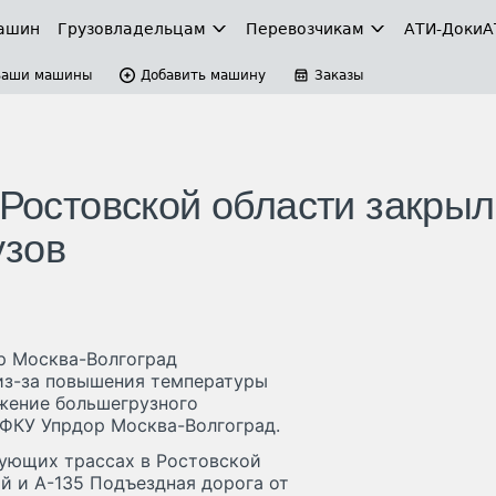
ашин
Грузовладельцам
Перевозчикам
АТИ-Доки
А
Ваши машины
Добавить машину
Заказы
 Ростовской области закры
узов
ор Москва-Волгоград
из-за повышения температуры
жение большегрузного
 ФКУ Упрдор Москва-Волгоград.
едующих трассах в Ростовской
ой и А-135 Подъездная дорога от