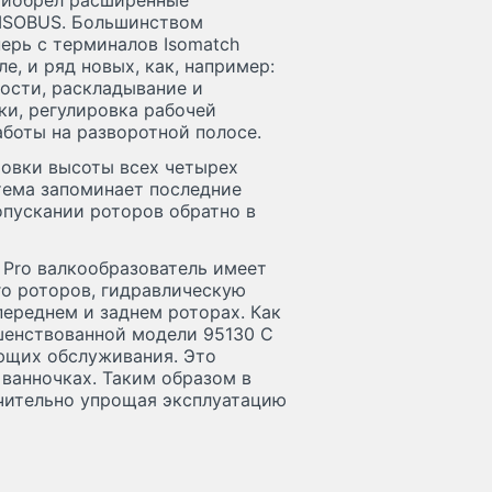
приобрел расширенные
 ISOBUS. Большинством
ерь с терминалов Isomatch
сле, и ряд новых, как, например:
ости, раскладывание и
ки, регулировка рабочей
боты на разворотной полосе.
ровки высоты всех четырех
тема запоминает последние
опускании роторов обратно в
 Pro валкообразователь имеет
го роторов, гидравлическую
ереднем и заднем роторах. Как
ршенствованной модели 95130 C
ующих обслуживания. Это
 ванночках. Таким образом в
ачительно упрощая эксплуатацию