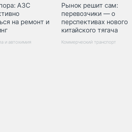
пора: АЗС
Рынок решит сам:
ктивно
перевозчики — о
ься на ремонт и
перспективах нового
инг
китайского тягача
ла и автохимия
Коммерческий транспорт