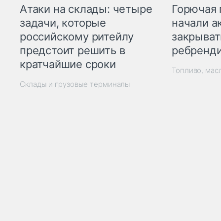
Горючая 
Атаки на склады: четыре
начали а
задачи, которые
закрыват
российскому ритейлу
ребренд
предстоит решить в
кратчайшие сроки
Топливо, мас
Склады и грузовые терминалы