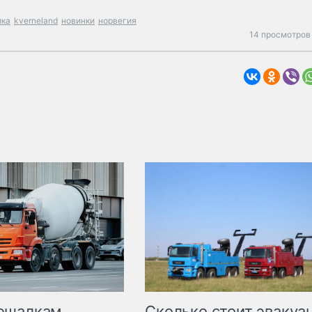
ика
kverneland
новинки
норвегия
14 просмотров 
Сколько стоит эвакуа
ешалкам