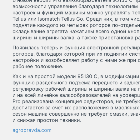
В новой версии Pro валкообразователь 95130 C 
возможности управления благодаря технологиям
настроек и функций машины можно управлять теп
Tellus или Isomatch Tellus Go. Среди них, в том чи
поднятие каждого из четырех роторов по-отдельн
складывание агрегата нажатием всего одной кноп
ширины и ширины валка, а также приостановка ра
Появилась теперь и функция электронной регули
роторов, благодаря которой при их поднятии сис
настройки и возобновляет работу с ними же при 
рабочее положение.
Как и на простой модели 95130 C, в модификации
функцию раздельного подъема переднего и задне
регулировку рабочей ширины и ширины валка на п
и на всей линейке валкообразователей на усове
Pro реализована концепция редукторов, не треб
достигается за счет их расположения в масляных
сезон машина совершенно не требует смазки, зн
и снижая простои техники.
agropravda.com