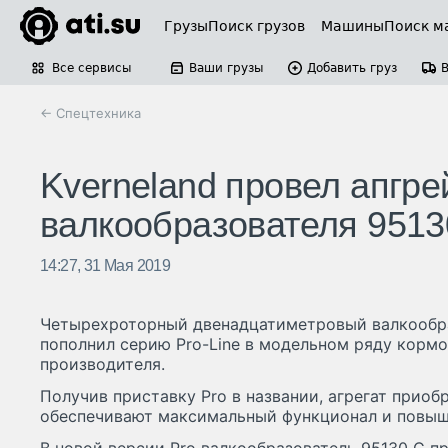
Грузы
Поиск грузов
Машины
Поиск м
Все сервисы
Ваши грузы
Добавить груз
← Спецтехника
Kverneland провел апгре
валкообразователя 9513
14:27, 31 Мая 2019
Четырехроторный двенадцатиметровый валкообра
пополнил серию Pro-Line в модельном ряду корм
производителя.
Получив приставку Pro в названии, агрегат приоб
обеспечивают максимальный функционал и повыш