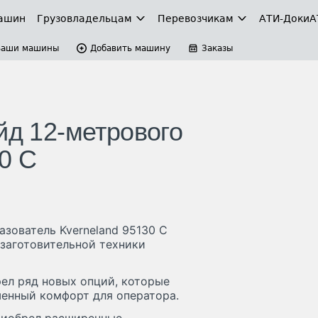
ашин
Грузовладельцам
Перевозчикам
АТИ-Доки
А
Ваши машины
Добавить машину
Заказы
йд 12-метрового
0 C
зователь Kverneland 95130 C
озаготовительной техники
рел ряд новых опций, которые
енный комфорт для оператора.