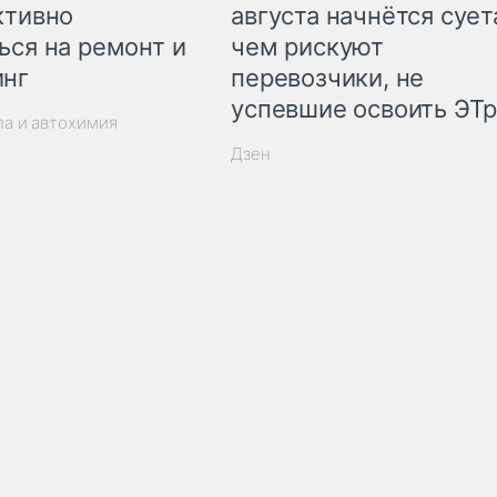
ктивно
августа начнётся суета
ься на ремонт и
чем рискуют
инг
перевозчики, не
успевшие освоить ЭТ
ла и автохимия
Дзен