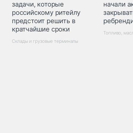
начали а
задачи, которые
закрыват
российскому ритейлу
ребренд
предстоит решить в
кратчайшие сроки
Топливо, мас
Склады и грузовые терминалы