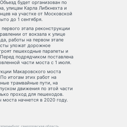
Объезд будет организован по
на, улицам Карла Либкнехта и
нцев на участке от Московской
ыто до 1 сентября.
 первого этапа реконструкции
равлении от вокзала к улице
а, работы на первом этапе
исты уложат дорожное
троят пешеходные парапеты и
 Перед подрядчиком поставлена
вленной части моста с 1 июля.
укции Макаровского моста
 По итогам этих работ на
ные трамвайные пути, на
пуском движения по этой части
олько проход для пешеходов.
 моста начнется в 2020 году.
катеринбург
свердловская область