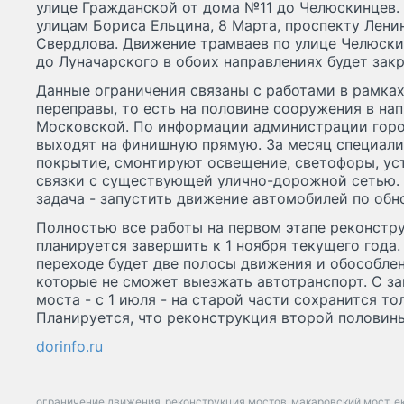
улице Гражданской от дома №11 до Челюскинцев. 
улицам Бориса Ельцина, 8 Марта, проспекту Лени
Свердлова. Движение трамваев по улице Челюски
до Луначарского в обоих направлениях будет закр
Данные ограничения связаны с работами в рамках
переправы, то есть на половине сооружения в нап
Московской. По информации администрации город
выходят на финишную прямую. За месяц специал
покрытие, смонтируют освещение, светофоры, ус
связки с существующей улично-дорожной сетью.
задача - запустить движение автомобилей по обно
Полностью все работы на первом этапе реконстр
планируется завершить к 1 ноября текущего года.
переходе будет две полосы движения и обособлен
которые не сможет выезжать автотранспорт. С за
моста - с 1 июля - на старой части сохранится т
Планируется, что реконструкция второй половины
dorinfo.ru
ограничение движения
реконструкция мостов
макаровский мост
е