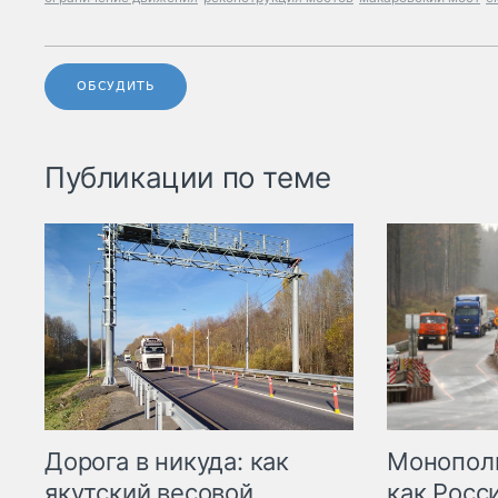
ОБСУДИТЬ
Публикации по теме
Дорога в никуда: как
Монополи
якутский весовой
как Росс