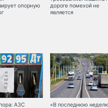
дороге помехой не
зирует опорную
является
ог
пора: АЗС
«В последнюю недел