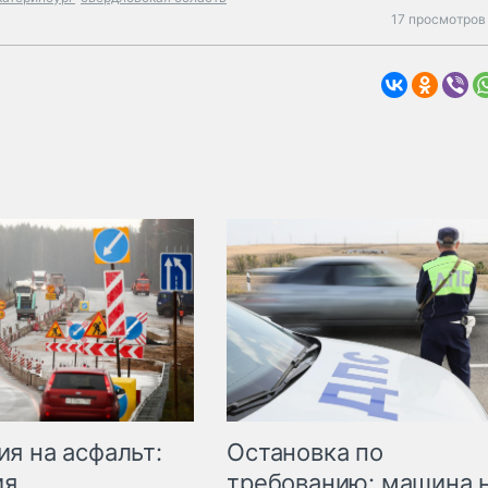
17 просмотров
Остановка по
я на асфальт:
требованию: машина 
ия