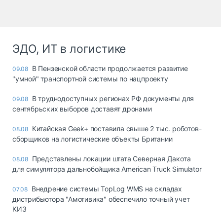
ЭДО, ИТ в логистике
В Пензенской области продолжается развитие
09.08
"умной" транспортной системы по нацпроекту
В труднодоступных регионах РФ документы для
09.08
сентябрьских выборов доставят дронами
Китайская Geek+ поставила свыше 2 тыс. роботов-
08.08
сборщиков на логистические объекты Британии
Представлены локации штата Северная Дакота
08.08
для симулятора дальнобойщика American Truck Simulator
Внедрение системы TopLog WMS на складах
07.08
дистрибьютора "Амотивика" обеспечило точный учет
КИЗ