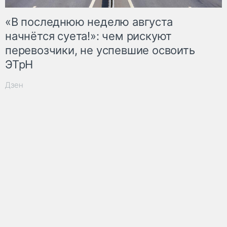
«В последнюю неделю августа
начнётся суета!»: чем рискуют
перевозчики, не успевшие освоить
ЭТрН
Дзен