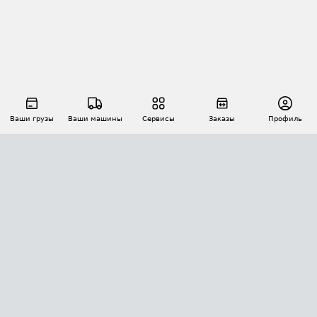
Ваши грузы
Ваши машины
Сервисы
Заказы
Профиль
АВТОМАТИЗАЦИЯ ПЕРЕВОЗОК
Площадки
Заказы
Торги
Тендеры
АТИ-Доки
GPS-мониторинг
АТИ Мессенджер
Цепочки грузов
API ATI.SU
ПОЛЕЗНОЕ
Расчет расстояний