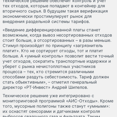
техническое решение обеспечит контроль и учет
тех отходов, которые попадают в контейнер для
вторичного сырья. В будущем такая верификация
экономически простимулирует рынок для
внедрения раздельной системы тарифов.
«Введение дифференцированной платы станет
возможным, когда вывоз несортированных отходов
стоит больше, а отсортированных – в разы меньше.
Стимул произойдет по принципу «загрязнитель
платит». Кто не сортирует отходы, тот и платит
больше. А «умный контроль» позволит вести точный
учет отходов, сократить транспортные издержки и
уберет с рынка нечистоплотных участников
процесса – тех, кто стремится различными
способами раздуть себестоимость. Тариф должен
стать объективным», – отметил генеральный
директор «РТ-Инвест» Андрей Шипелов.
Техническое решение уже интегрировано с
мониторинговой программой «АИС-Отходы». Кроме
того, мусорные полигоны также станут «умными»:
их оснастят сенсорами и датчиками контроля
выбросов свалочного газа и фильтрата. Таким