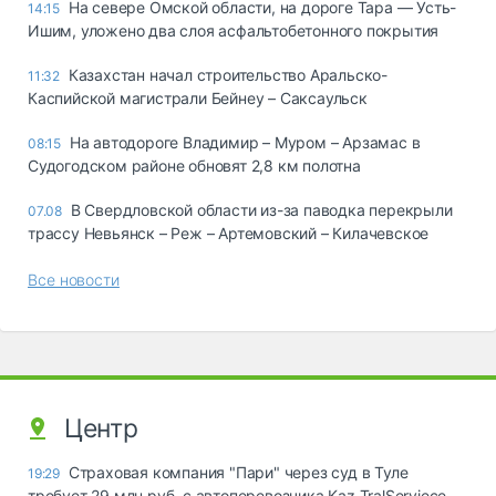
На севере Омской области, на дороге Тара — Усть-
14:15
Ишим, уложено два слоя асфальтобетонного покрытия
Казахстан начал строительство Аральско-
11:32
Каспийской магистрали Бейнеу – Саксаульск
На автодороге Владимир – Муром – Арзамас в
08:15
Судогодском районе обновят 2,8 км полотна
В Свердловской области из-за паводка перекрыли
07.08
трассу Невьянск – Реж – Артемовский – Килачевское
Все новости
Центр
Страховая компания "Пари" через суд в Туле
19:29
требует 29 млн руб. с автоперевозчика Kaz TralServiece