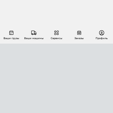
Ваши грузы
Ваши машины
Сервисы
Заказы
Профиль
АВТОМАТИЗАЦИЯ ПЕРЕВОЗОК
Площадки
Заказы
Торги
Тендеры
АТИ-Доки
GPS-мониторинг
АТИ Мессенджер
Цепочки грузов
API ATI.SU
ПОЛЕЗНОЕ
Расчет расстояний
БЕЗОПАСНОСТЬ
Академия ATI.SU