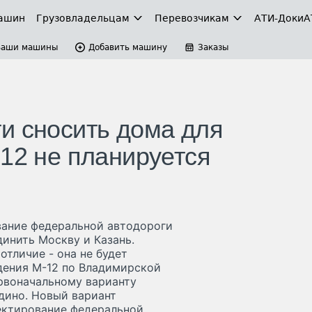
ашин
Грузовладельцам
Перевозчикам
АТИ-Доки
А
Ваши машины
Добавить машину
Заказы
и сносить дома для
-12 не планируется
вание федеральной автодороги
инить Москву и Казань.
отличие - она не будет
дения М-12 по Владимирской
ервоначальному варианту
идино. Новый вариант
оектирование федеральной