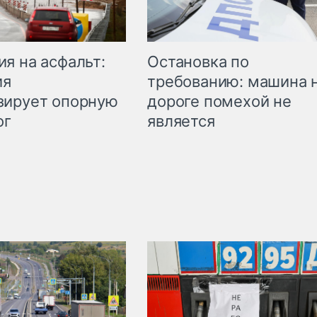
Остановка по
я на асфальт:
требованию: машина 
ия
дороге помехой не
зирует опорную
является
ог