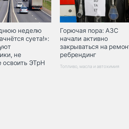
Горючая пора: АЗС
еднюю неделю
начали активно
ачнётся суета!»:
закрываться на ремон
куют
ребрендинг
ики, не
 освоить ЭТрН
Топливо, масла и автохимия