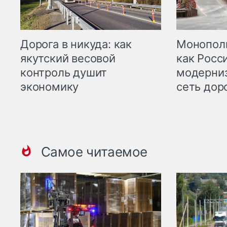
Дорога в никуда: как
Монополи
якутский весовой
как Росс
контроль душит
модерни
экономику
сеть дор
Самое читаемое