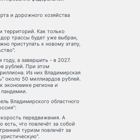
орта и дорожного хозяйства
и территорий. Как только
идор трассы будет уже выбран,
ожно приступать к новому этапу,
ство".
году, а завершить - в 2027.
в рублей. При этом
триллиона. Из них Владимирская
ь" около 50 миллиардов рублей.
к экономике региона и
 пандемии.
тель Владимирского областного
ссия":
скорость передвижения. А
о есть, что повлечёт за собой
утренний туризм повлечёт за
туристическую".