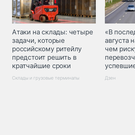
Атаки на склады: четыре
«В посл
задачи, которые
августа н
российскому ритейлу
чем рис
предстоит решить в
перевозч
кратчайшие сроки
успевшие
Склады и грузовые терминалы
Дзен