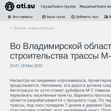
Грузы
Поиск грузов
Машины
Поиск м
Все сервисы
Ваши грузы
Добавить груз
← Дороги, инфраструктура
Во Владимирской област
строительства трассы М
20:47, 18 Мая 2020
Несмотря на пандемию коронавируса, проектиро
продолжается. Напомним, эта дорога должна соед
Автотрасса по сути станет дублёром М-7, главное 
пересекать населённые пункты. Варианты прохож
области разрабатываются с прошлого года. По п
трассы, под снос попадали 7 домов в деревне Гр
трассировки огибает этот населённый пункт. Пр