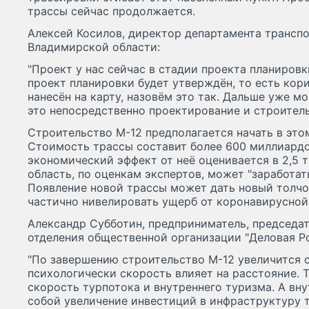
трассы сейчас продолжается.
Алексей Косилов, директор департамента трансп
Владимирской области:
"Проект у нас сейчас в стадии проекта планировк
проект планировки будет утверждён, то есть кор
нанесён на карту, назовём это так. Дальше уже м
это непосредственно проектирование и строитель
Строительство М-12 предполагается начать в этом 
Стоимость трассы составит более 600 миллиардо
экономический эффект от неё оценивается в 2,5 
область, по оценкам экспертов, может "заработат
Появление новой трассы может дать новый толчо
частично нивелировать ущерб от коронавирусной
Александр Субботин, предприниматель, председа
отделения общественной организации "Деловая Ро
"По завершению строительство М-12 увеличится 
психологически скорость влияет на расстояние. Т
скорость турпотока и внутреннего туризма. А вн
собой увеличение инвестиций в инфраструктуру 