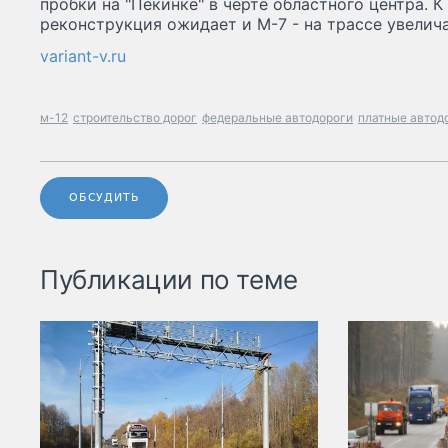
пробки на "Пекинке" в черте областного центра. К
реконструкция ожидает и М-7 - на трассе увелича
variant-v.ru
м-12
строительство дорог
федеральные автодороги
платные автод
ОБСУДИТЬ
Публикации по теме