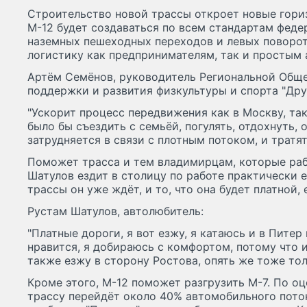
Строительство новой трассы откроет новые гориз
М-12 будет создаваться по всем стандартам феде
наземных пешеходных переходов и левых поворот
логистику как предпринимателям, так и простым
Артём Семёнов, руководитель Региональной Общ
поддержки и развития физкультуры и спорта "Дру
"Ускорит процесс передвижения как в Москву, так 
было бы съездить с семьёй, погулять, отдохнуть, 
затрудняется в связи с плотным потоком, и тратя
Поможет трасса и тем владимирцам, которые раб
Шатулов ездит в столицу по работе практически 
трассы он уже ждёт, и то, что она будет платной, е
Рустам Шатулов, автолюбитель:
"Платные дороги, я вот езжу, я катаюсь и в Питер
нравится, я добираюсь с комфортом, потому что и
также езжу в сторону Ростова, опять же тоже тол
Кроме этого, М-12 поможет разгрузить М-7. По оц
трассу перейдёт около 40% автомобильного пото