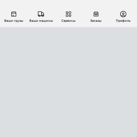
Ваши грузы
Ваши машины
Сервисы
Заказы
Профиль
АВТОМАТИЗАЦИЯ ПЕРЕВОЗОК
Площадки
Заказы
Торги
Тендеры
АТИ-Доки
GPS-мониторинг
АТИ Мессенджер
Цепочки грузов
API ATI.SU
ПОЛЕЗНОЕ
Расчет расстояний
БЕЗОПАСНОСТЬ
Академия ATI.SU
ATI.SU о безопасности
Звезды ATI.SU на вашем сайте
КОНТАКТЫ И ТАРИФЫ
Памятка по проверке контрагентов
Индекс ATI.SU FTL РФ
О системе ATI.SU
Светофор+
Средние ставки
ИНФОРМАЦИЯ