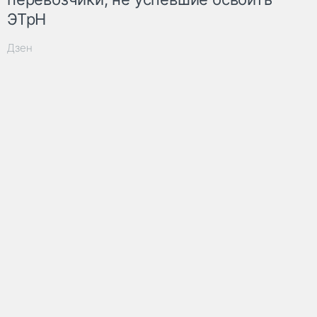
ЭТрН
Дзен