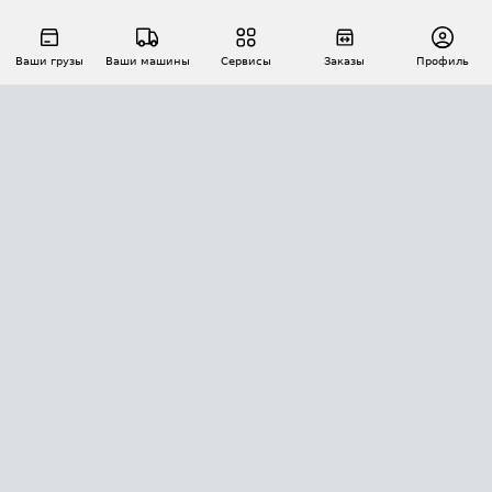
Ваши грузы
Ваши машины
Сервисы
Заказы
Профиль
АВТОМАТИЗАЦИЯ ПЕРЕВОЗОК
Площадки
Заказы
Торги
Тендеры
АТИ-Доки
GPS-мониторинг
АТИ Мессенджер
Цепочки грузов
API ATI.SU
ПОЛЕЗНОЕ
Расчет расстояний
БЕЗОПАСНОСТЬ
Академия ATI.SU
ATI.SU о безопасности
Звезды ATI.SU на вашем сайте
КОНТАКТЫ И ТАРИФЫ
Памятка по проверке контрагентов
Индекс ATI.SU FTL РФ
О системе ATI.SU
Светофор+
Средние ставки
ИНФОРМАЦИЯ
Контактная информация