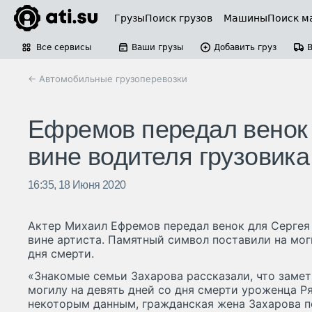
Грузы
Поиск грузов
Машины
Поиск м
Все сервисы
Ваши грузы
Добавить груз
← Автомобильные грузоперевозки
Ефремов передал венок 
вине водителя грузовика
16:35, 18 Июня 2020
Актер Михаил Ефремов передал венок для Сергея 
вине артиста. Памятный символ поставили на мог
дня смерти.
«Знакомые семьи Захарова рассказали, что замет
могилу на девять дней со дня смерти уроженца Ряз
некоторым данным, гражданская жена Захарова по