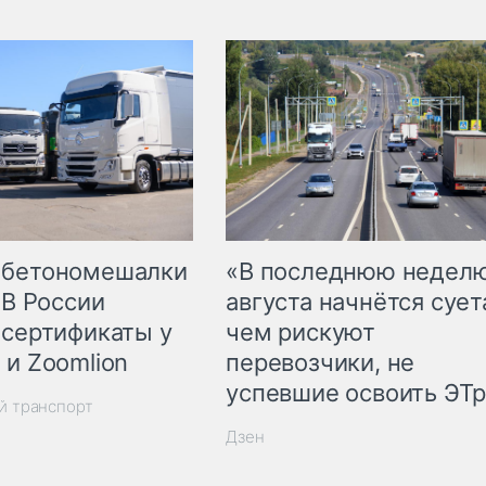
 бетономешалки
«В последнюю недел
 В России
августа начнётся суета
 сертификаты у
чем рискуют
 и Zoomlion
перевозчики, не
успевшие освоить ЭТ
й транспорт
Дзен