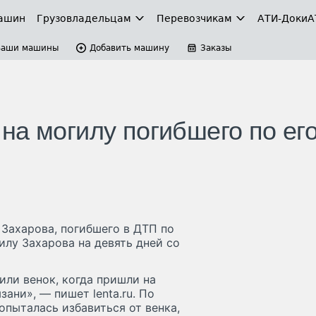
ашин
Грузовладельцам
Перевозчикам
АТИ-Доки
А
Ваши машины
Добавить машину
Заказы
на могилу погибшего по ег
Захарова, погибшего в ДТП по
илу Захарова на девять дней со
или венок, когда пришли на
ани», — пишет lenta.ru. По
пыталась избавиться от венка,