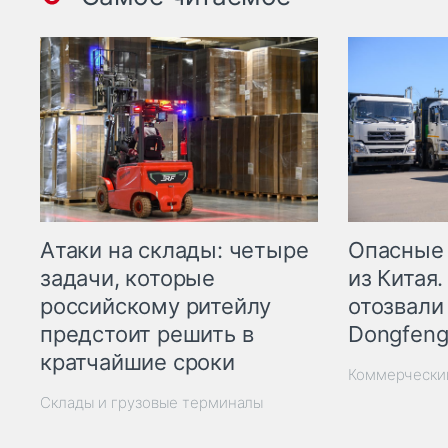
Опасные
Атаки на склады: четыре
из Китая.
задачи, которые
отозвали
российскому ритейлу
Dongfeng
предстоит решить в
кратчайшие сроки
Коммерчески
Склады и грузовые терминалы