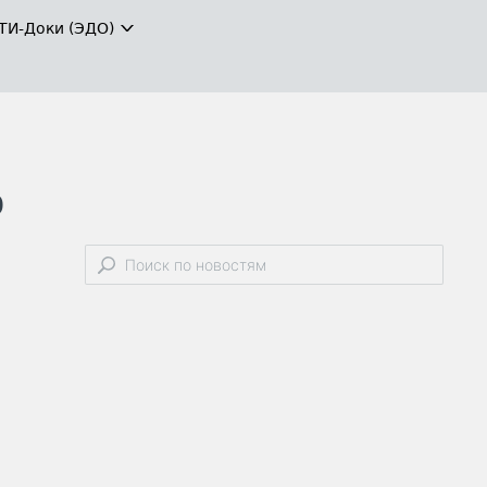
ТИ-Доки (ЭДО)
о