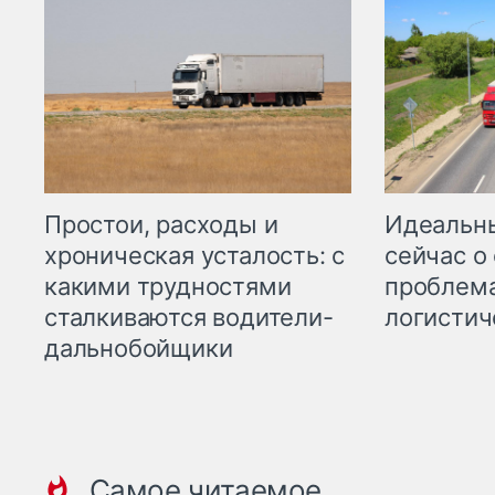
Простои, расходы и
Идеальн
хроническая усталость: с
сейчас о
какими трудностями
проблема
сталкиваются водители-
логистич
дальнобойщики
Самое читаемое