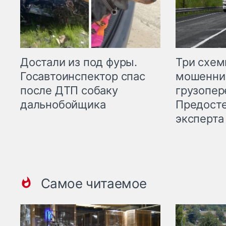
Три схе
Достали из под фуры.
мошенни
Госавтоинспектор спас
грузопер
после ДТП собаку
Предост
дальнобойщика
эксперта
Самое читаемое