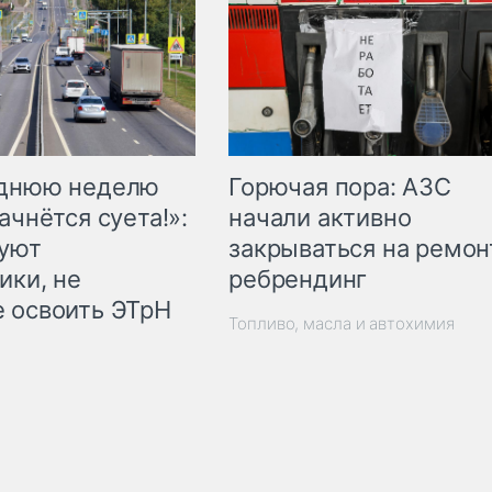
Горючая пора: АЗС
еднюю неделю
начали активно
ачнётся суета!»:
закрываться на ремон
куют
ребрендинг
ики, не
 освоить ЭТрН
Топливо, масла и автохимия