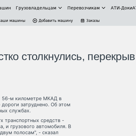
ашин
Грузовладельцам
Перевозчикам
АТИ-Доки
А
Ваши машины
Добавить машину
Заказы
стко столкнулись, перекрыв
а 56-м километре МКАД в
 дороги затруднено. Об этом
ных службах.
х транспортных средств -
а, и грузового автомобиля. В
двум полосам", - сказал