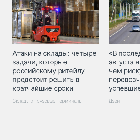
Атаки на склады: четыре
«В посл
задачи, которые
августа н
российскому ритейлу
чем рис
предстоит решить в
перевозч
кратчайшие сроки
успевшие
Склады и грузовые терминалы
Дзен