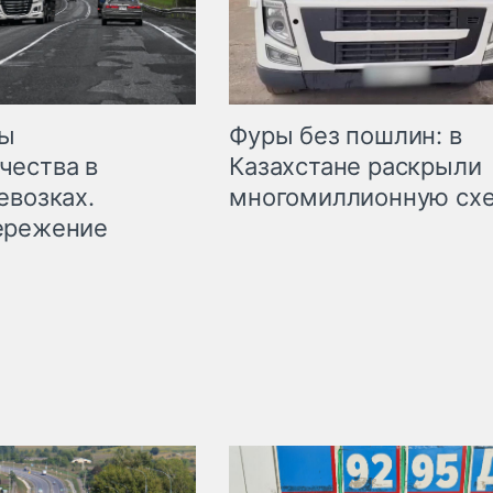
мы
Фуры без пошлин: в
чества в
Казахстане раскрыли
евозках.
многомиллионную сх
ережение