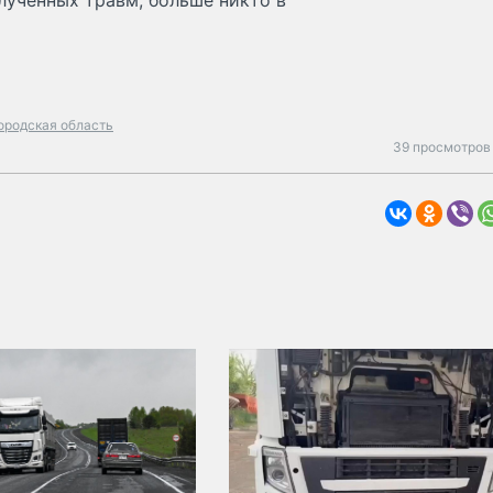
лученных травм, больше никто в
ородская область
39 просмотров 