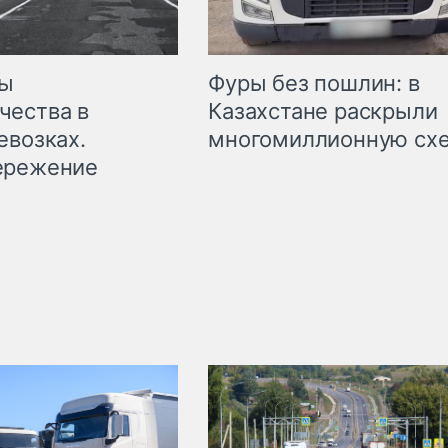
мы
Фуры без пошлин: в
чества в
Казахстане раскрыли
евозках.
многомиллионную сх
ережение