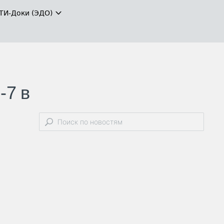
ТИ-Доки (ЭДО)
-7 в