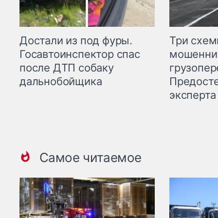
Три схе
Достали из под фуры.
мошенни
Госавтоинспектор спас
грузопер
после ДТП собаку
Предост
дальнобойщика
эксперта
Самое читаемое