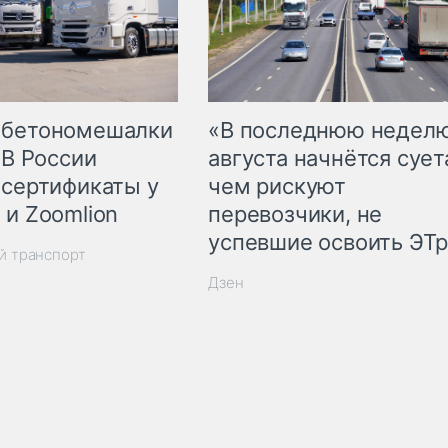
 бетономешалки
«В последнюю недел
 В России
августа начнётся суета
 сертификаты у
чем рискуют
 и Zoomlion
перевозчики, не
успевшие освоить ЭТ
й транспорт
Дзен