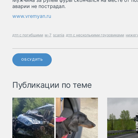
Мужчина за рулем фуры скончался на месте от по
аварии не пострадал.
www.vremyan.ru
дтп с погибшими
м-7
scania
дтп с несколькими грузовиками
нижег
ОБСУДИТЬ
Публикации по теме