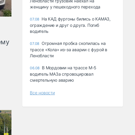
Ленобласти грузовик наехал на
женщину у пешеходного перехода
На КАД фургоны бились о КАМАЗ,
07.08
ограждение и друг о друга. Погиб
водитель
ему
Огромная пробка скопилась на
07.08
трассе «Кола» из-за аварии с фурой в
Ленобласти
В Мордовии на трассе М-5
06.08
водитель МАЗа спровоцировал
смертельную аварию
Все новости