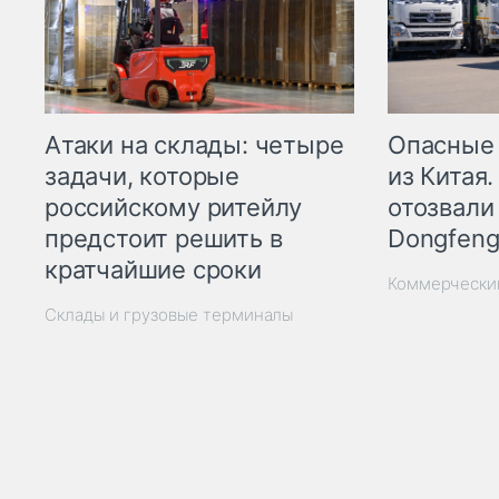
Опасные
Атаки на склады: четыре
из Китая.
задачи, которые
отозвали
российскому ритейлу
Dongfeng
предстоит решить в
кратчайшие сроки
Коммерчески
Склады и грузовые терминалы