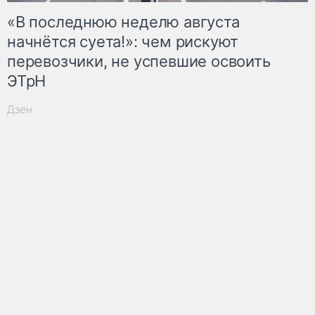
«В последнюю неделю августа
начнётся суета!»: чем рискуют
перевозчики, не успевшие освоить
ЭТрН
Дзен