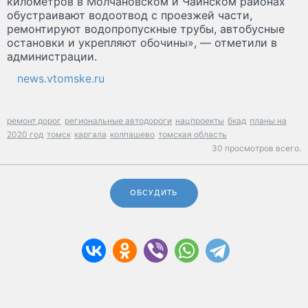
километров в Молчановском и Чаинском районах
обустраивают водоотвод с проезжей части,
ремонтируют водопропускные трубы, автобусные
остановки и укрепляют обочины», — отметили в
администрации.
news.vtomske.ru
ремонт дорог
региональные автодороги
нацпроекты
бкад
планы на
2020 год
томск
каргала
колпашево
томская область
30 просмотров всего.
ОБСУДИТЬ