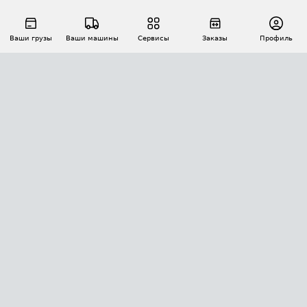
Ваши грузы
Ваши машины
Сервисы
Заказы
Профиль
АВТОМАТИЗАЦИЯ ПЕРЕВОЗОК
Площадки
Заказы
Торги
Тендеры
АТИ-Доки
GPS-мониторинг
АТИ Мессенджер
Цепочки грузов
API ATI.SU
ПОЛЕЗНОЕ
Расчет расстояний
БЕЗОПАСНОСТЬ
Академия ATI.SU
ATI.SU о безопасности
Звезды ATI.SU на вашем сайте
КОНТАКТЫ И ТАРИФЫ
Памятка по проверке контрагентов
Индекс ATI.SU FTL РФ
О системе ATI.SU
Светофор+
Средние ставки
ИНФОРМАЦИЯ
Контактная информация