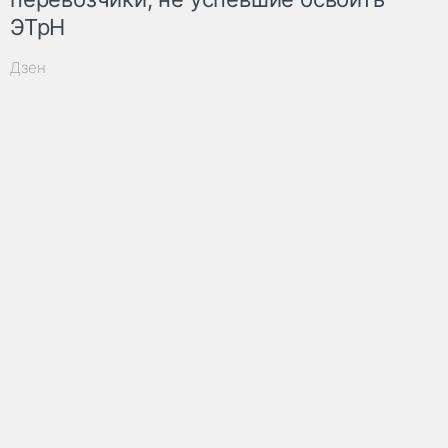
ЭТрН
Дзен