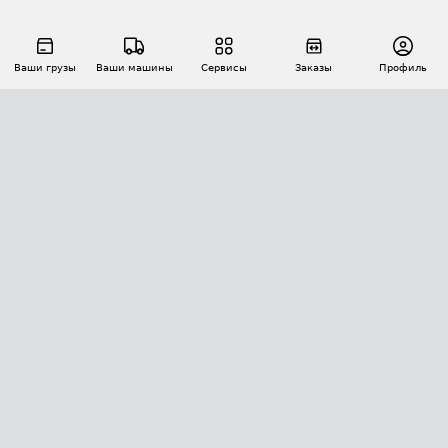
Ваши грузы
Ваши машины
Сервисы
Заказы
Профиль
АВТОМАТИЗАЦИЯ ПЕРЕВОЗОК
Площадки
Заказы
Торги
Тендеры
АТИ-Доки
GPS-мониторинг
АТИ Мессенджер
Цепочки грузов
API ATI.SU
ПОЛЕЗНОЕ
Расчет расстояний
БЕЗОПАСНОСТЬ
Академия ATI.SU
ATI.SU о безопасности
Звезды ATI.SU на вашем сайте
КОНТАКТЫ И ТАРИФЫ
Памятка по проверке контрагентов
Индекс ATI.SU FTL РФ
О системе ATI.SU
Светофор+
Средние ставки
ИНФОРМАЦИЯ