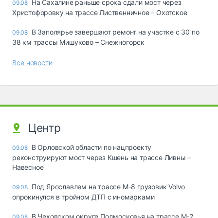
На Сахалине раньше срока сдали мост через
09.08
Христофоровку на трассе Лиственничное – Охотское
В Заполярье завершают ремонт на участке с 30 по
09.08
38 км трассы Мишуково – Снежногорск
Все новости
Центр
В Орловской области по нацпроекту
09.08
реконструируют мост через Кшень на трассе Ливны –
Навесное
Под Ярославлем на трассе М-8 грузовик Volvo
09.08
опрокинулся в тройном ДТП с иномарками
В Чеховском округе Подмосковья на трассе М-2
09.08