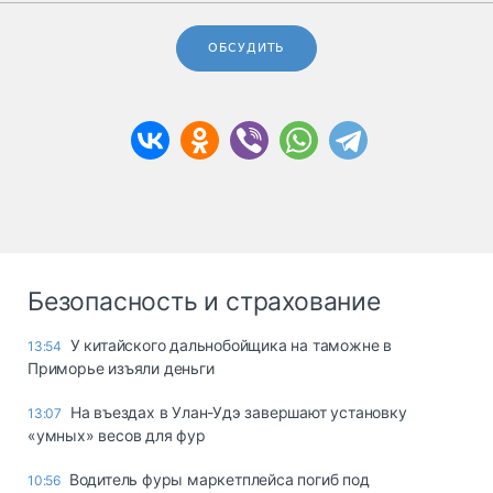
ОБСУДИТЬ
Безопасность и страхование
У китайского дальнобойщика на таможне в
13:54
Приморье изъяли деньги
Ha въeздax в Улaн-Удэ зaвepшaют ycтaнoвкy
13:07
«yмныx» вecoв для фyp
Водитель фуры маркетплейса погиб под
10:56