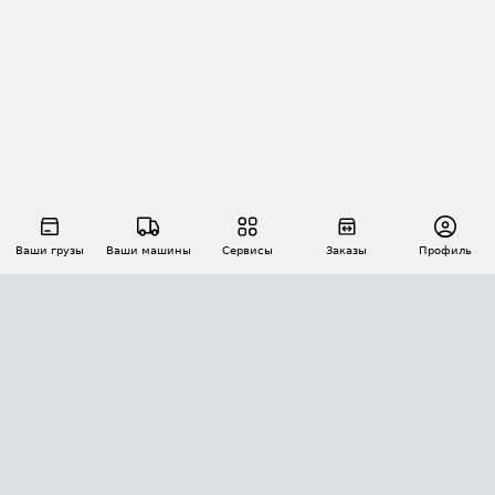
Ваши грузы
Ваши машины
Сервисы
Заказы
Профиль
АВТОМАТИЗАЦИЯ ПЕРЕВОЗОК
Площадки
Заказы
Торги
Тендеры
АТИ-Доки
GPS-мониторинг
АТИ Мессенджер
Цепочки грузов
API ATI.SU