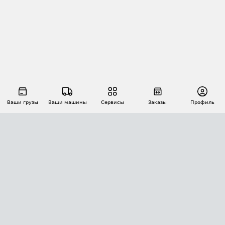
Ваши грузы
Ваши машины
Сервисы
Заказы
Профиль
АВТОМАТИЗАЦИЯ ПЕРЕВОЗОК
Площадки
Заказы
Торги
Тендеры
АТИ-Доки
GPS-мониторинг
АТИ Мессенджер
Цепочки грузов
API ATI.SU
ПОЛЕЗНОЕ