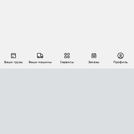
Ваши грузы
Ваши машины
Сервисы
Заказы
Профиль
АВТОМАТИЗАЦИЯ ПЕРЕВОЗОК
Площадки
Заказы
Торги
Тендеры
АТИ-Доки
GPS-мониторинг
АТИ Мессенджер
Цепочки грузов
API ATI.SU
ПОЛЕЗНОЕ