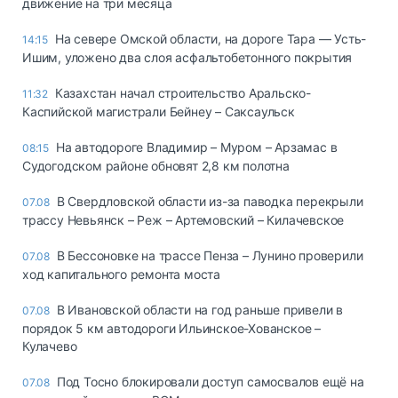
движение на три месяца
На севере Омской области, на дороге Тара — Усть-
14:15
Ишим, уложено два слоя асфальтобетонного покрытия
Казахстан начал строительство Аральско-
11:32
Каспийской магистрали Бейнеу – Саксаульск
На автодороге Владимир – Муром – Арзамас в
08:15
Судогодском районе обновят 2,8 км полотна
В Свердловской области из-за паводка перекрыли
07.08
трассу Невьянск – Реж – Артемовский – Килачевское
В Бессоновке на трассе Пенза – Лунино проверили
07.08
ход капитального ремонта моста
В Ивановской области на год раньше привели в
07.08
порядок 5 км автодороги Ильинское-Хованское –
Кулачево
Под Тосно блокировали доступ самосвалов ещё на
07.08