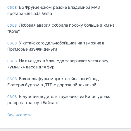
Во Фрунзенском районе Владимира МАЗ
06.08
протаранил Lada Vesta
Лобовая авария собрала пробку больше 8 км на
06.08
"Коле"
У китайского дальнобойщика на таможне в
06.08
Приморье изъяли деньги
Ha въeздax в Улaн-Удэ зaвepшaют ycтaнoвкy
06.08
«yмныx» вecoв для фyp
Водитель фуры маркетплейса погиб под
06.08
Екатеринбургом в ДТП с дорожной техникой
В Бурятии водитель грузовика из Китая уронил
06.08
ротор на трассу «Байкал»
Все новости