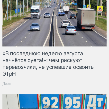
«В последнюю неделю августа
начнётся суета!»: чем рискуют
перевозчики, не успевшие освоить
ЭТрН
Дзен