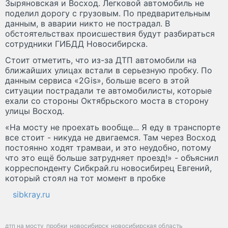
Зыряновская и Восход. Легковой автомобиль не
поделил дорогу с грузовым. По предварительным
данным, в аварии никто не пострадал. В
обстоятельствах происшествия будут разбираться
сотрудники ГИБДД Новосибирска.
Стоит отметить, что из-за ДТП автомобили на
ближайших улицах встали в серьезную пробку. По
данным сервиса «2Gis», больше всего в этой
ситуации пострадали те автомобилисты, которые
ехали со стороны Октябрьского моста в сторону
улицы Восход.
«На мосту не проехать вообще... Я еду в транспорте
все стоит - никуда не двигаемся. Там через Восход
постоянно ходят трамваи, и это неудобно, потому
что это ещё больше затрудняет проезд!» - объяснил
корреспонденту Сибкрай.ru новосибирец Евгений,
который стоял на тот момент в пробке
sibkray.ru
дтп на мосту
пробки
новосибирск
новосибирская область