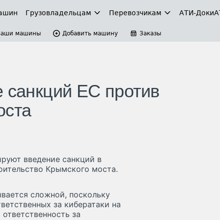
ашин
Грузовладельцам
Перевозчикам
АТИ-Доки
А
Ваши машины
Добавить машину
Заказы
е санкций ЕС против
оста
руют введение санкций в
роительство Крымского моста.
ывается сложной, поскольку
тветственных за кибератаки на
т ответственность за