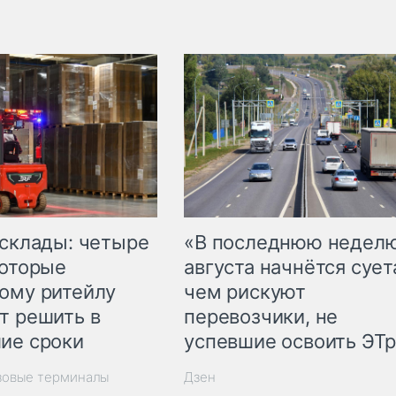
 склады: четыре
«В последнюю недел
которые
августа начнётся суета
ому ритейлу
чем рискуют
т решить в
перевозчики, не
ие сроки
успевшие освоить ЭТ
зовые терминалы
Дзен