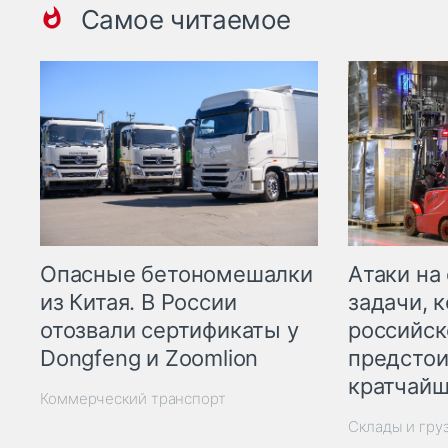
Самое читаемое
Опасные бетономешалки
Атаки на
из Китая. В России
задачи, 
отозвали сертификаты у
российск
Dongfeng и Zoomlion
предстои
кратчайш
Коммерческий транспорт
Склады и гру