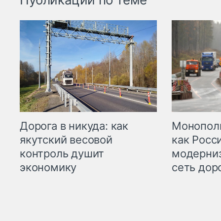
Дорога в никуда: как
Монополи
якутский весовой
как Росс
контроль душит
модерни
экономику
сеть дор