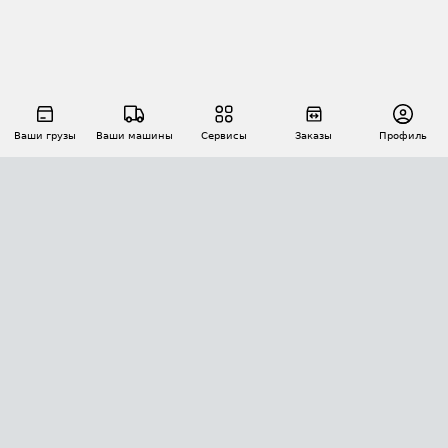
Ваши грузы
Ваши машины
Сервисы
Заказы
Профиль
АВТОМАТИЗАЦИЯ ПЕРЕВОЗОК
Площадки
Заказы
Торги
Тендеры
АТИ-Доки
GPS-мониторинг
АТИ Мессенджер
Цепочки грузов
API ATI.SU
ПОЛЕЗНОЕ
Расчет расстояний
БЕЗОПАСНОСТЬ
Академия ATI.SU