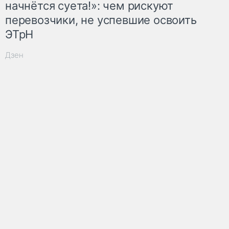
начнётся суета!»: чем рискуют
перевозчики, не успевшие освоить
ЭТрН
Дзен