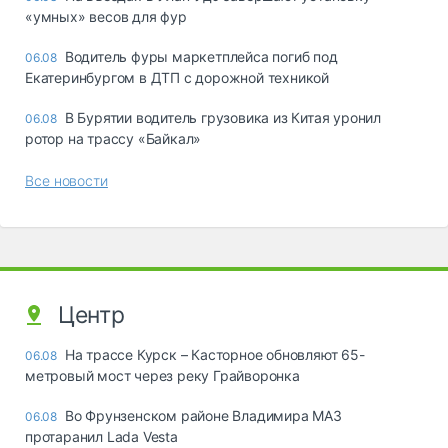
«yмныx» вecoв для фyp
Водитель фуры маркетплейса погиб под
06.08
Екатеринбургом в ДТП с дорожной техникой
В Бурятии водитель грузовика из Китая уронил
06.08
ротор на трассу «Байкал»
Все новости
Центр
На трассе Курск – Касторное обновляют 65-
06.08
метровый мост через реку Грайворонка
Во Фрунзенском районе Владимира МАЗ
06.08
протаранил Lada Vesta