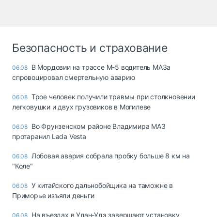
Безопасность и страхование
В Мордовии на трассе М-5 водитель МАЗа
06.08
спровоцировал смертельную аварию
Трое человек получили травмы при столкновении
06.08
легковушки и двух грузовиков в Могилеве
Во Фрунзенском районе Владимира МАЗ
06.08
протаранил Lada Vesta
Лобовая авария собрала пробку больше 8 км на
06.08
"Коле"
У китайского дальнобойщика на таможне в
06.08
Приморье изъяли деньги
Ha въeздax в Улaн-Удэ зaвepшaют ycтaнoвкy
06.08