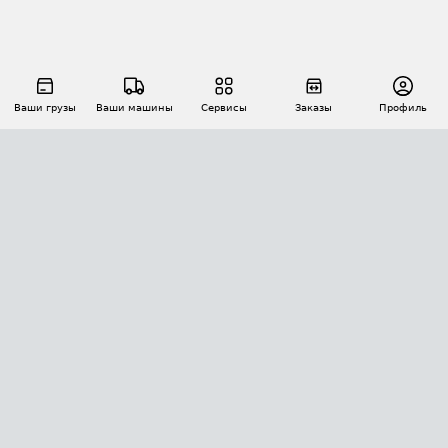
Ваши грузы
Ваши машины
Сервисы
Заказы
Профиль
АВТОМАТИЗАЦИЯ ПЕРЕВОЗОК
Площадки
Заказы
Торги
Тендеры
АТИ-Доки
GPS-мониторинг
АТИ Мессенджер
Цепочки грузов
API ATI.SU
ПОЛЕЗНОЕ
Расчет расстояний
БЕЗОПАСНОСТЬ
Академия ATI.SU
ATI.SU о безопасности
Звезды ATI.SU на вашем сайте
КОНТАКТЫ И ТАРИФЫ