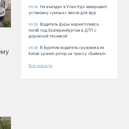
Ha въeздax в Улaн-Удэ зaвepшaют
06.08
ycтaнoвкy «yмныx» вecoв для фyp
Водитель фуры маркетплейса
06.08
погиб под Екатеринбургом в ДТП с
дорожной техникой
В Бурятии водитель грузовика из
06.08
ему
Китая уронил ротор на трассу «Байкал»
Все новости