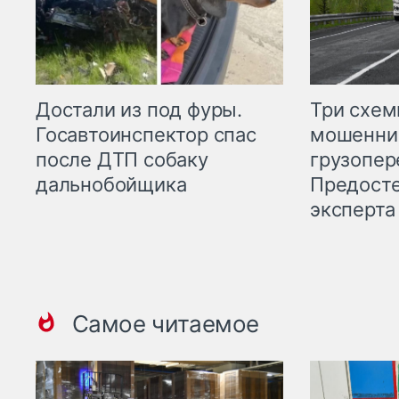
Три схе
Достали из под фуры.
мошенни
Госавтоинспектор спас
грузопер
после ДТП собаку
Предост
дальнобойщика
эксперта
Самое читаемое