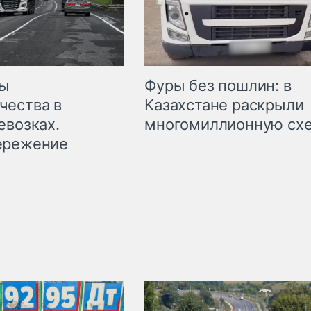
мы
Фуры без пошлин: в
чества в
Казахстане раскрыли
евозках.
многомиллионную сх
ережение