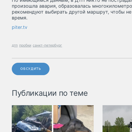
По имеющимся данным, в ДТП никто не пострадал.
произошла авария, образовалась многокилометро
рекомендуют выбирать другой маршрут, чтобы не 
время.
piter.tv
дтп
пробки
санкт-петербург
ОБСУДИТЬ
Публикации по теме