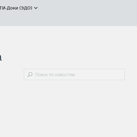
ТИ-Доки (ЭДО)
а