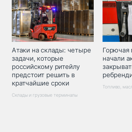
Горючая 
Атаки на склады: четыре
начали а
задачи, которые
закрыват
российскому ритейлу
ребренд
предстоит решить в
кратчайшие сроки
Топливо, мас
Склады и грузовые терминалы