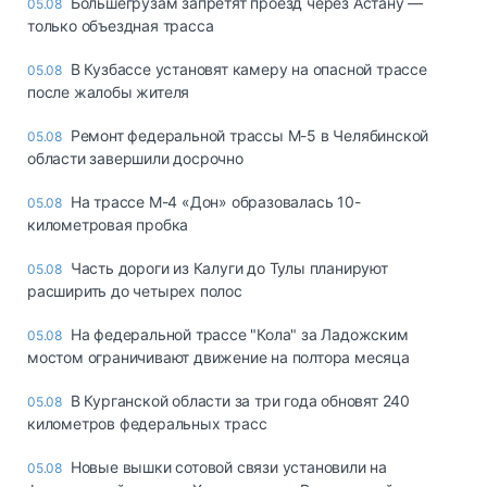
Большегрузам запретят проезд через Астану —
05.08
только объездная трасса
В Кузбассе установят камеру на опасной трассе
05.08
после жалобы жителя
Ремонт федеральной трассы М-5 в Челябинской
05.08
области завершили досрочно
На трассе М-4 «Дон» образовалась 10-
05.08
километровая пробка
Часть дороги из Калуги до Тулы планируют
05.08
расширить до четырех полос
На федеральной трассе "Кола" за Ладожским
05.08
мостом ограничивают движение на полтора месяца
В Курганской области за три года обновят 240
05.08
километров федеральных трасс
Новые вышки сотовой связи установили на
05.08