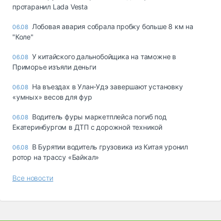
протаранил Lada Vesta
Лобовая авария собрала пробку больше 8 км на
06.08
"Коле"
У китайского дальнобойщика на таможне в
06.08
Приморье изъяли деньги
Ha въeздax в Улaн-Удэ зaвepшaют ycтaнoвкy
06.08
«yмныx» вecoв для фyp
Водитель фуры маркетплейса погиб под
06.08
Екатеринбургом в ДТП с дорожной техникой
В Бурятии водитель грузовика из Китая уронил
06.08
ротор на трассу «Байкал»
Все новости