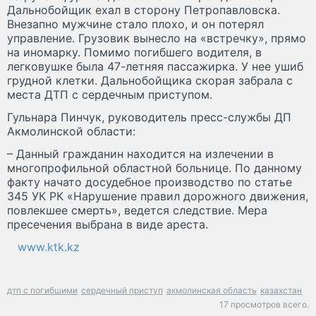
Дальнобойщик ехал в сторону Петропавловска.
Внезапно мужчине стало плохо, и он потерял
управление. Грузовик вынесло на «встречку», прямо
на иномарку. Помимо погибшего водителя, в
легковушке была 47-летняя пассажирка. У нее ушиб
грудной клетки. Дальнобойщика скорая забрала с
места ДТП с сердечным приступом.
Гульнара Пинчук, руководитель пресс-службы ДП
Акмолинской области:
– Данный гражданин находится на излечении в
многопрофильной областной больнице. По данному
факту начато досудебное производство по статье
345 УК РК «Нарушение правил дорожного движения,
повлекшее смерть», ведется следствие. Мера
пресечения выбрана в виде ареста.
www.ktk.kz
дтп с погибшими
сердечный приступ
акмолинская область
казахстан
17 просмотров всего.