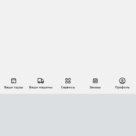
Ваши грузы
Ваши машины
Сервисы
Заказы
Профиль
АВТОМАТИЗАЦИЯ ПЕРЕВОЗОК
Площадки
Заказы
Торги
Тендеры
АТИ-Доки