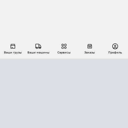
Ваши грузы
Ваши машины
Сервисы
Заказы
Профиль
АВТОМАТИЗАЦИЯ ПЕРЕВОЗОК
Площадки
Заказы
Торги
Тендеры
АТИ-Доки
GPS-мониторинг
АТИ Мессенджер
Цепочки грузов
API ATI.SU
ПОЛЕЗНОЕ