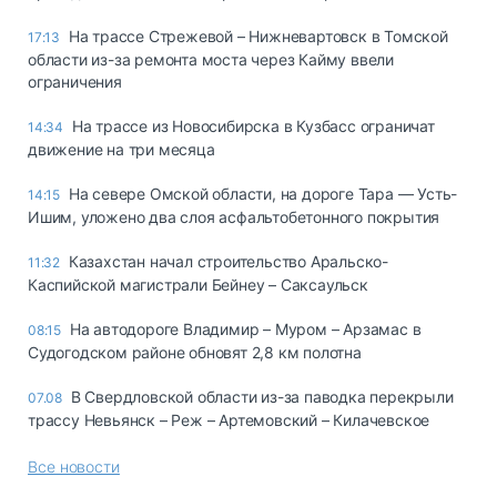
На трассе Стрежевой – Нижневартовск в Томской
17:13
области из-за ремонта моста через Кайму ввели
ограничения
На трассе из Новосибирска в Кузбасс ограничат
14:34
движение на три месяца
На севере Омской области, на дороге Тара — Усть-
14:15
Ишим, уложено два слоя асфальтобетонного покрытия
Казахстан начал строительство Аральско-
11:32
Каспийской магистрали Бейнеу – Саксаульск
На автодороге Владимир – Муром – Арзамас в
08:15
Судогодском районе обновят 2,8 км полотна
В Свердловской области из-за паводка перекрыли
07.08
трассу Невьянск – Реж – Артемовский – Килачевское
Все новости