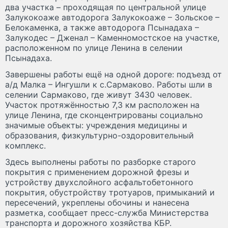
два участка – проходящая по центральной улице
Залукокоаже автодорога Залукокоаже – Зольское –
Белокаменка, а также автодорога Псынадаха –
Залукодес – Дженал – Каменномостское на участке,
расположенном по улице Ленина в селении
Псынадаха.
Завершены работы ещё на одной дороге: подъезд от
а/д Малка – Ингушли к с.Сармаково. Работы шли в
селении Сармаково, где живут 3430 человек.
Участок протяжённостью 7,3 км расположен на
улице Ленина, где сконцентрированы социально
значимые объекты: учреждения медицины и
образования, физкультурно-оздоровительный
комплекс.
Здесь выполнены работы по разборке старого
покрытия с применением дорожной фрезы и
устройству двухслойного асфальтобетонного
покрытия, обустройству тротуаров, примыканий и
пересечений, укреплены обочины и нанесена
разметка, сообщает пресс-служба Министерства
транспорта и дорожного хозяйства КБР.