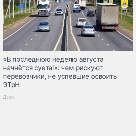
«В последнюю неделю августа
начнётся суета!»: чем рискуют
перевозчики, не успевшие освоить
ЭТрН
Дзен