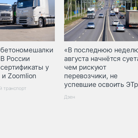
 бетономешалки
«В последнюю недел
 В России
августа начнётся суета
 сертификаты у
чем рискуют
 и Zoomlion
перевозчики, не
успевшие освоить ЭТ
й транспорт
Дзен