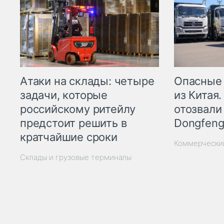
Опасные
Атаки на склады: четыре
из Китая.
задачи, которые
отозвали
российскому ритейлу
Dongfeng
предстоит решить в
кратчайшие сроки
Коммерчески
Склады и грузовые терминалы