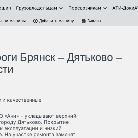
ашин
Грузовладельцам
Перевозчикам
АТИ-Доки
А
Ваши машины
Добавить машину
Заказы
оги Брянск – Дятьково –
сти
е и качественные
О «Ани» – укладывают верхний
 городу Дятьково. Покрытие
к эксплуатации и низкий
. На участке ремонта заменят