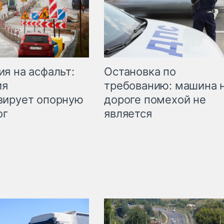
Остановка по
я на асфальт:
требованию: машина 
ия
дороге помехой не
зирует опорную
является
ог