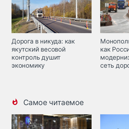
Дорога в никуда: как
Монополи
якутский весовой
как Росс
контроль душит
модерни
экономику
сеть дор
Самое читаемое