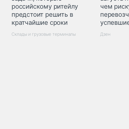
российскому ритейлу
чем рис
предстоит решить в
перевозч
кратчайшие сроки
успевшие
Склады и грузовые терминалы
Дзен