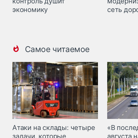
контроль душит
модерни
экономику
сеть дор
Самое читаемое
Атаки на склады: четыре
«В посл
задачи, которые
августа н