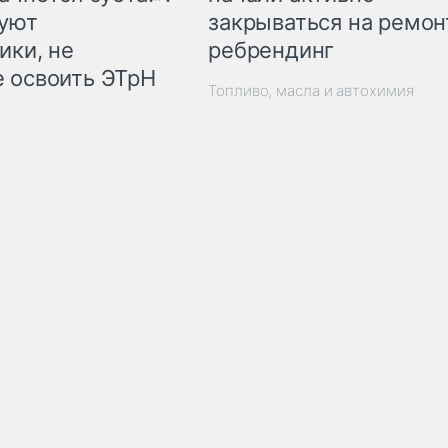
закрываться на ремон
куют
ребрендинг
ики, не
 освоить ЭТрН
Топливо, масла и автохимия