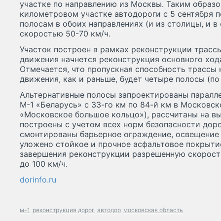
участке по направлению из Москвы. Таким образо
километровом участке автодороги с 5 сентября 
полосам в обоих направлениях (и из столицы, и в
скоростью 50-70 км/ч.
Участок построен в рамках реконструкции трасс
движения начнется реконструкция основного хода
Отмечается, что пропускная способность трассы н
движения, как и раньше, будет четыре полосы (по
Альтернативные полосы запроектированы паралле
М-1 «Беларусь» с 33-го км по 84-й км в Московск
«Московское большое кольцо»), рассчитаны на в
построены с учетом всех норм безопасности доро
смонтированы барьерное ограждение, освещение
уложено стойкое и прочное асфальтовое покрытие
завершения реконструкции разрешенную скорость
до 100 км/ч.
dorinfo.ru
м-1
реконструкция дорог
автодор
московская область