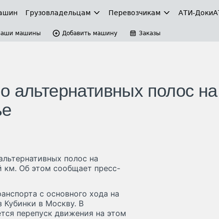
ашин
Грузовладельцам
Перевозчикам
АТИ-Доки
А
Ваши машины
Добавить машину
Заказы
о альтернативных полос на
ье
альтернативных полос на
й км. Об этом сообщает пресс-
анспорта с основного хода на
 Кубинки в Москву. В
ется перепуск движения на этом