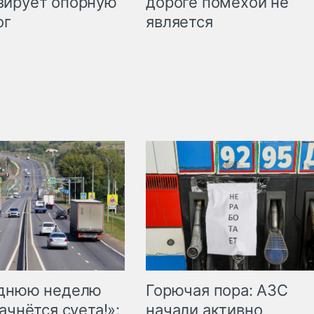
дороге помехой не
зирует опорную
является
ог
Горючая пора: АЗС
еднюю неделю
начали активно
ачнётся суета!»: