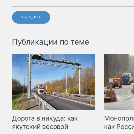
ОБСУДИТЬ
Публикации по теме
Дорога в никуда: как
Монополи
якутский весовой
как Росс