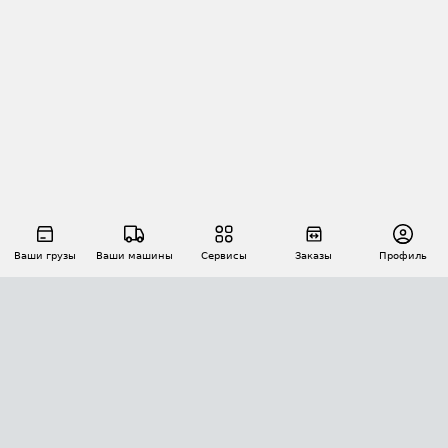
Ваши грузы
Ваши машины
Сервисы
Заказы
Профиль
АВТОМАТИЗАЦИЯ ПЕРЕВОЗОК
Площадки
Заказы
Торги
Тендеры
АТИ-Доки
GPS-мониторинг
АТИ Мессенджер
Цепочки грузов
API ATI.SU