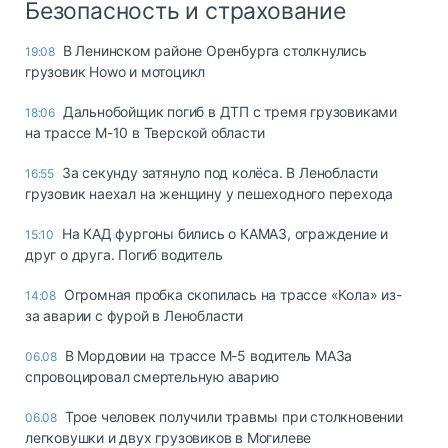
Безопасность и страхование
В Ленинском районе Оренбурга столкнулись
19:08
грузовик Howo и мотоцикл
Дальнобойщик погиб в ДТП с тремя грузовиками
18:06
на трассе М-10 в Тверской области
За секунду затянуло под колёса. В Ленобласти
16:55
грузовик наехал на женщину у пешеходного перехода
На КАД фургоны бились о КАМАЗ, ограждение и
15:10
друг о друга. Погиб водитель
Огромная пробка скопилась на трассе «Кола» из-
14:08
за аварии с фурой в Ленобласти
В Мордовии на трассе М-5 водитель МАЗа
06.08
спровоцировал смертельную аварию
Трое человек получили травмы при столкновении
06.08
легковушки и двух грузовиков в Могилеве