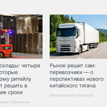
Рынок решит сам:
 склады: четыре
перевозчики — о
которые
перспективах нового
ому ритейлу
китайского тягача
т решить в
ие сроки
Коммерческий транспорт
зовые терминалы