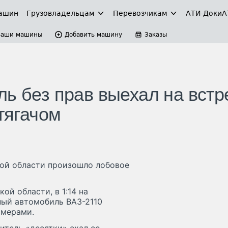
ашин
Грузовладельцам
Перевозчикам
АТИ-Доки
А
Ваши машины
Добавить машину
Заказы
ь без прав выехал на встр
 тягачом
кой области произошло лобовое
ой области, в 1:14 на
ный автомобиль ВАЗ-2110
омерами.