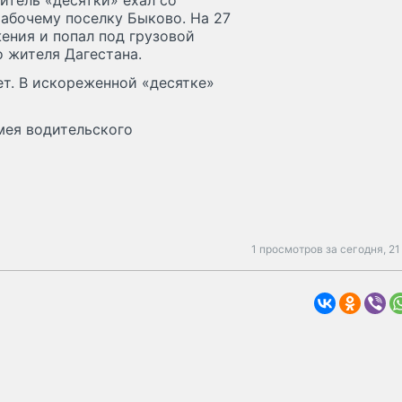
итель «десятки» ехал со
абочему поселку Быково. На 27
ения и попал под грузовой
о жителя Дагестана.
ет. В искореженной «десятке»
имея водительского
1 просмотров за сегодня,
21