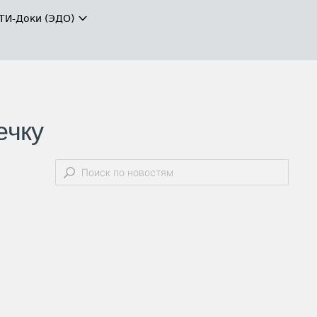
ТИ-Доки (ЭДО)
ечку