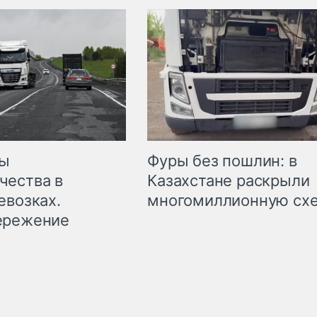
мы
Фуры без пошлин: в
чества в
Казахстане раскрыли
евозках.
многомиллионную сх
ережение