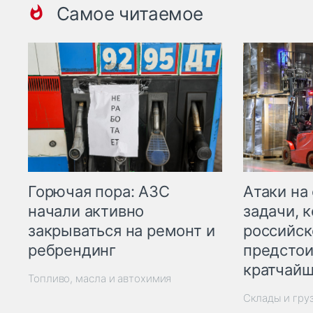
Самое читаемое
Горючая пора: АЗС
Атаки на
начали активно
задачи, 
закрываться на ремонт и
российск
ребрендинг
предстои
кратчайш
Топливо, масла и автохимия
Склады и гру