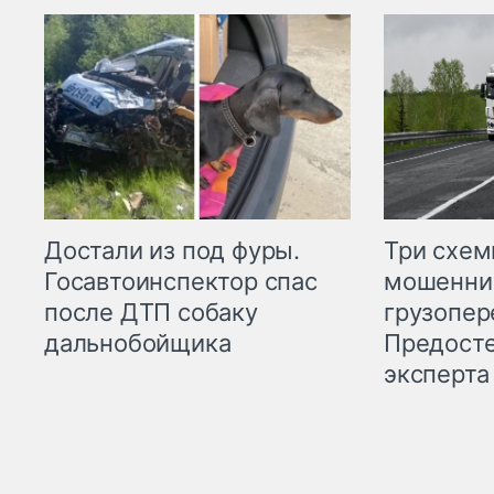
Три схе
Достали из под фуры.
мошенни
Госавтоинспектор спас
грузопер
после ДТП собаку
Предост
дальнобойщика
эксперта