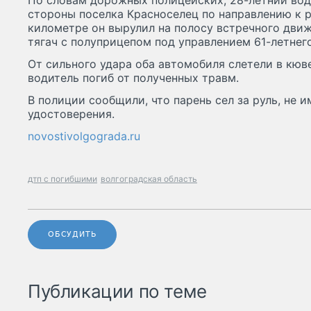
По словам дорожных полицейских, 28-летний вод
стороны поселка Красноселец по направлению к р
километре он вырулил на полосу встречного движ
тягач с полуприцепом под управлением 61-летнег
От сильного удара оба автомобиля слетели в кюв
водитель погиб от полученных травм.
В полиции сообщили, что парень сел за руль, не 
удостоверения.
novostivolgograda.ru
дтп с погибшими
волгоградская область
ОБСУДИТЬ
Публикации по теме