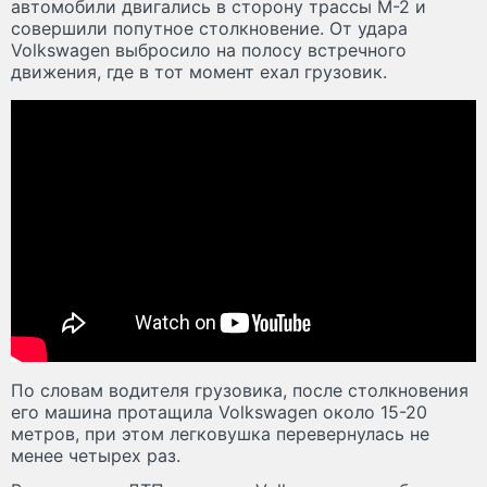
автомобили двигались в сторону трассы М-2 и
совершили попутное столкновение. От удара
Volkswagen выбросило на полосу встречного
движения, где в тот момент ехал грузовик.
По словам водителя грузовика, после столкновения
его машина протащила Volkswagen около 15-20
метров, при этом легковушка перевернулась не
менее четырех раз.