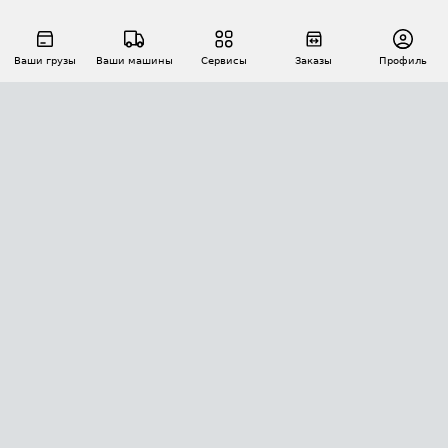
Ваши грузы
Ваши машины
Сервисы
Заказы
Профиль
АВТОМАТИЗАЦИЯ ПЕРЕВОЗОК
Площадки
Заказы
Торги
Тендеры
АТИ-Доки
GPS-мониторинг
АТИ Мессенджер
Цепочки грузов
API ATI.SU
ПОЛЕЗНОЕ
Расчет расстояний
БЕЗОПАСНОСТЬ
Академия ATI.SU
ATI.SU о безопасности
Звезды ATI.SU на вашем сайте
КОНТАКТЫ И ТАРИФЫ
Памятка по проверке контрагентов
Индекс ATI.SU FTL РФ
О системе ATI.SU
Светофор+
Средние ставки
ИНФОРМАЦИЯ