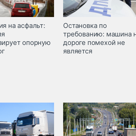
Остановка по
я на асфальт:
требованию: машина 
ия
дороге помехой не
зирует опорную
является
ог