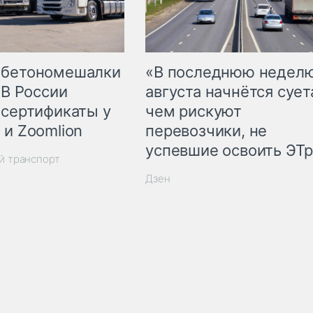
 бетономешалки
«В последнюю недел
 В России
августа начнётся суета
 сертификаты у
чем рискуют
 и Zoomlion
перевозчики, не
успевшие освоить ЭТ
й транспорт
Дзен