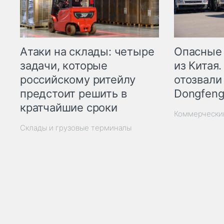
Опасные
Атаки на склады: четыре
из Китая.
задачи, которые
отозвали
российскому ритейлу
Dongfeng
предстоит решить в
кратчайшие сроки
Коммерчески
Склады и грузовые терминалы