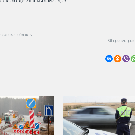
ть около десяти миллиардов
рязанская область
39 просмотров 