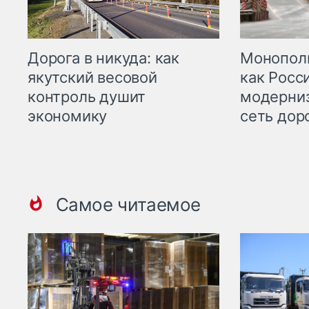
Дорога в никуда: как
Монополи
якутский весовой
как Росс
контроль душит
модерни
экономику
сеть дор
Самое читаемое