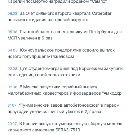
Карелии посмертно наградили орденом "Сампо"
За счет сильного второго квартала Caterpillar
06.08
повысил ожидания по годовой выручке
Льготный заём на спецтехнику из Петербурга для
05.08
МСП увеличен в 6 раз
Южноуральское предприятие освоило выпуск
04.08
нового полуприцепа-тяжеловоза
Для студентов-аграриев под Воронежем закупили
02.08
семь единиц новой сельхозтехники
В Минске запустили серийный выпуск
02.08
малогабаритных харвестеров и форвардеров "Амкодор"
"Туймазинский завод автобетоновозов" в первом
31.07
полугодии увеличил чистый убыток в 2,2 раза
В России выпустят уменьшенную сборную модель
29.07
карьерного самосвала БЕЛАЗ-7513