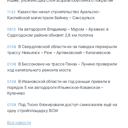
Ишим, уложено два слоя асфальтобетонного покрытия
Казахстан начал строительство Аральско-
11:32
Каспийской магистрали Бейнеу – Саксаульск
На автодороге Владимир – Муром – Арзамас в
08:15
Судогодском районе обновят 2,8 км полотна
В Свердловской области из-за паводка перекрыли
07.08
трассу Невьянск – Реж – Артемовский – Килачевское
В Бессоновке на трассе Пенза – Лунино проверили
07.08
ход капитального ремонта моста
В Ивановской области на год раньше привели в
07.08
порядок 5 км автодороги Ильинское-Хованское –
Кулачево
Под Тосно блокировали доступ самосвалов ещё на
07.08
одну стройплощадку ВСМ
Все новости