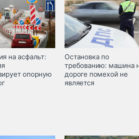
Остановка по
я на асфальт:
требованию: машина 
ия
дороге помехой не
зирует опорную
является
ог