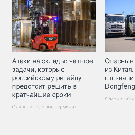
Опасные
Атаки на склады: четыре
из Китая.
задачи, которые
отозвали
российскому ритейлу
Dongfeng
предстоит решить в
кратчайшие сроки
Коммерчески
Склады и грузовые терминалы