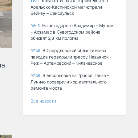
Казахстан начал строительство
11:32
Аральско-Каспийской магистрали
Бейнеу – Саксаульск
На автодороге Владимир – Муром
08:15
– Арзамас в Судогодском районе
обновят 2,8 км полотна
В Свердловской области из-за
07.08
паводка перекрыли трассу Невьянск –
Реж – Артемовский – Килачевское
на
В Бессоновке на трассе Пенза –
07.08
Лунино проверили ход капитального
ремонта моста
Все новости