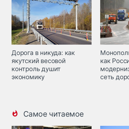
Дорога в никуда: как
Монополи
якутский весовой
как Росс
контроль душит
модерни
экономику
сеть дор
Самое читаемое