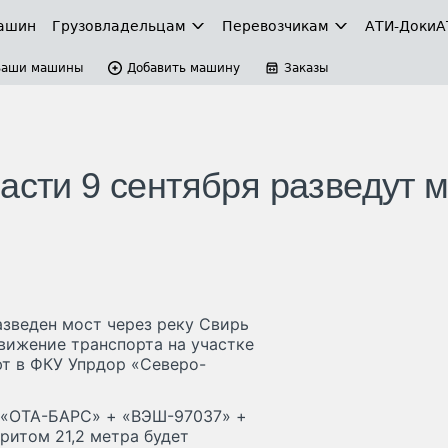
ашин
Грузовладельцам
Перевозчикам
АТИ-Доки
А
Ваши машины
Добавить машину
Заказы
асти 9 сентября разведут 
разведен мост через реку Свирь
движение транспорта на участке
т в ФКУ Упрдор «Северо-
ва «ОТА-БАРС» + «ВЭШ-97037» +
итом 21,2 метра будет