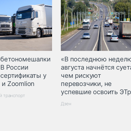
 бетономешалки
«В последнюю недел
 В России
августа начнётся суета
 сертификаты у
чем рискуют
 и Zoomlion
перевозчики, не
успевшие освоить ЭТ
й транспорт
Дзен