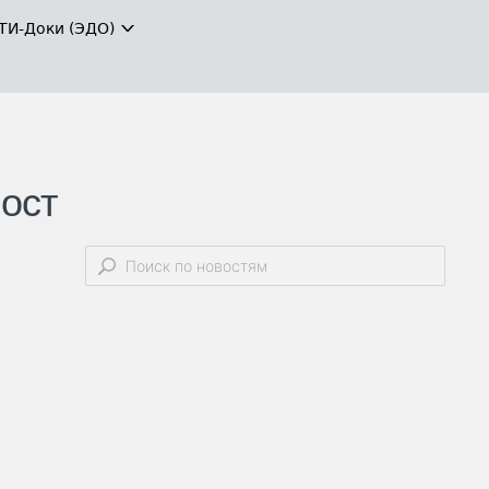
ТИ-Доки (ЭДО)
мост