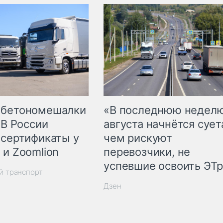
 бетономешалки
«В последнюю недел
 В России
августа начнётся суета
 сертификаты у
чем рискуют
 и Zoomlion
перевозчики, не
успевшие освоить ЭТ
й транспорт
Дзен