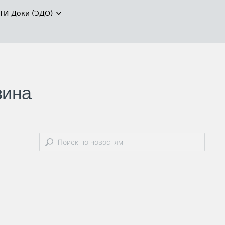
ТИ-Доки (ЭДО)
вина