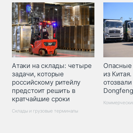
Опасные
Атаки на склады: четыре
из Китая.
задачи, которые
отозвали
российскому ритейлу
Dongfeng
предстоит решить в
кратчайшие сроки
Коммерчески
Склады и грузовые терминалы