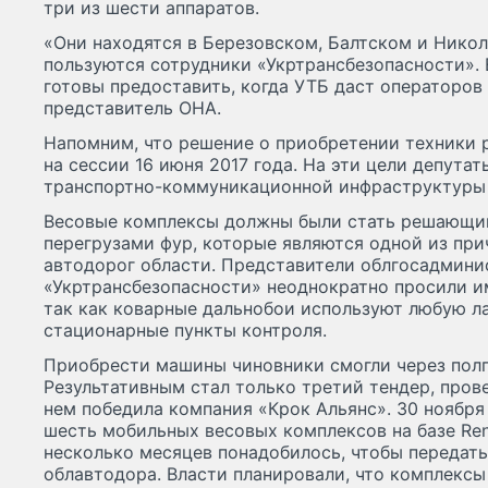
три из шести аппаратов.
«Они находятся в Березовском, Балтском и Нико
пользуются сотрудники «Укртрансбезопасности».
готовы предоставить, когда УТБ даст операторов
представитель ОНА.
Напомним, что решение о приобретении техники 
на сессии 16 июня 2017 года. На эти цели депута
транспортно-коммуникационной инфраструктуры 
Весовые комплексы должны были стать решающим
перегрузами фур, которые являются одной из при
автодорог области. Представители облгосадмини
«Укртрансбезопасности» неоднократно просили и
так как коварные дальнобои используют любую ла
стационарные пункты контроля.
Приобрести машины чиновники смогли через полг
Результативным стал только третий тендер, прове
нем победила компания «Крок Альянс». 30 ноября
шесть мобильных весовых комплексов на базе Ren
несколько месяцев понадобилось, чтобы передать
облавтодора. Власти планировали, что комплексы 