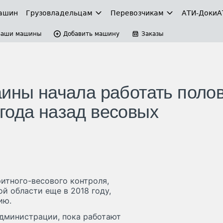
ашин
Грузовладельцам
Перевозчикам
АТИ-Доки
А
Ваши машины
Добавить машину
Заказы
аины начала работать поло
года назад весовых
итного-весового контроля,
й области еще в 2018 году,
ию.
дминистрации, пока работают