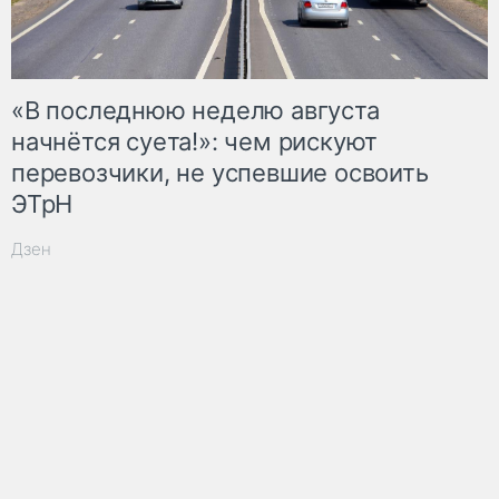
«В последнюю неделю августа
начнётся суета!»: чем рискуют
перевозчики, не успевшие освоить
ЭТрН
Дзен