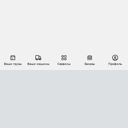
Ваши грузы
Ваши машины
Сервисы
Заказы
Профиль
АВТОМАТИЗАЦИЯ ПЕРЕВОЗОК
Площадки
Заказы
Торги
Тендеры
АТИ-Доки
GPS-мониторинг
АТИ Мессенджер
Цепочки грузов
API ATI.SU