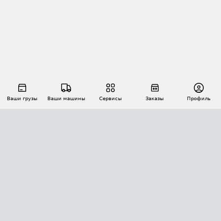
Ваши грузы
Ваши машины
Сервисы
Заказы
Профиль
АВТОМАТИЗАЦИЯ ПЕРЕВОЗОК
Площадки
Заказы
Торги
Тендеры
АТИ-Доки
GPS-мониторинг
АТИ Мессенджер
Цепочки грузов
API ATI.SU
ПОЛЕЗНОЕ