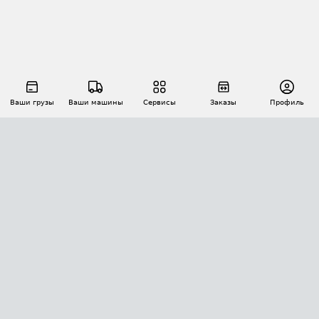
Ваши грузы
Ваши машины
Сервисы
Заказы
Профиль
АВТОМАТИЗАЦИЯ ПЕРЕВОЗОК
Площадки
Заказы
Торги
Тендеры
АТИ-Доки
GPS-мониторинг
АТИ Мессенджер
Цепочки грузов
API ATI.SU
ПОЛЕЗНОЕ
Расчет расстояний
БЕЗОПАСНОСТЬ
Академия ATI.SU