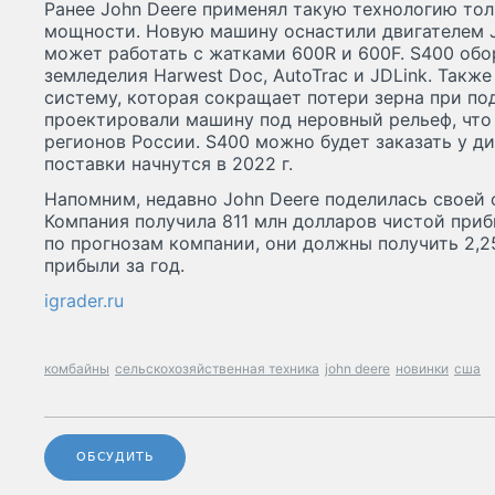
Ранее John Deere применял такую технологию то
мощности. Новую машину оснастили двигателем Jo
может работать с жатками 600R и 600F. S400 об
земледелия Harwest Doc, AutoTrac и JDLink. Такж
систему, которая сокращает потери зерна при по
проектировали машину под неровный рельеф, что
регионов России. S400 можно будет заказать у ди
поставки начнутся в 2022 г.
Напомним, недавно John Deere поделилась своей
Компания получила 811 млн долларов чистой прибы
по прогнозам компании, они должны получить 2,2
прибыли за год.
igrader.ru
комбайны
сельскохозяйственная техника
john deere
новинки
сша
ОБСУДИТЬ