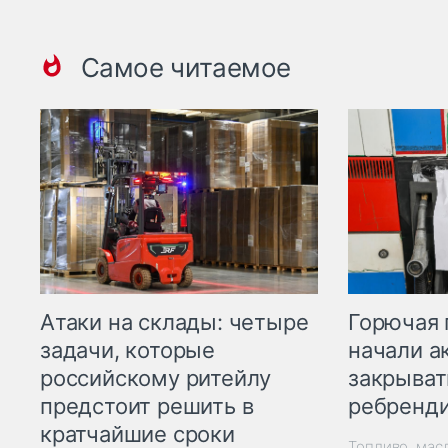
Самое читаемое
Горючая 
Атаки на склады: четыре
начали а
задачи, которые
закрыват
российскому ритейлу
ребренд
предстоит решить в
кратчайшие сроки
Топливо, мас