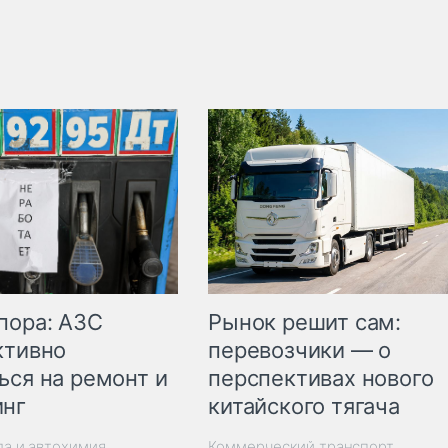
пора: АЗС
Рынок решит сам:
ктивно
перевозчики — о
ься на ремонт и
перспективах нового
инг
китайского тягача
ла и автохимия
Коммерческий транспорт