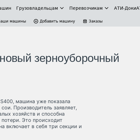
ашин
Грузовладельцам
Перевозчикам
АТИ-Доки
А
Ваши машины
Добавить машину
Заказы
 новый зерноуборочный
 S400, машина уже показала
 сои. Производитель заявляет,
алых хозяйств и способна
ь потери. Это происходит
на включает в себя три секции и