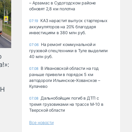
– Арзамас в Судогодском районе
обновят 2,8 км полотна
КАЗ нарастит выпуск стартерных
07:19
аккумуляторов на 20% благодаря
инвестициям в 380 млн руб.
На ремонт коммунальной и
07:06
грузовой спецтехники в Туле выделили
ю
40 млн руб.
!»:
В Ивановской области на год
07.08
раньше привели в порядок 5 км
автодороги Ильинское-Хованское –
Кулачево
рН
Дальнобойщик погиб в ДТП с
07.08
тремя грузовиками на трассе М-10 в
Тверской области
Все новости