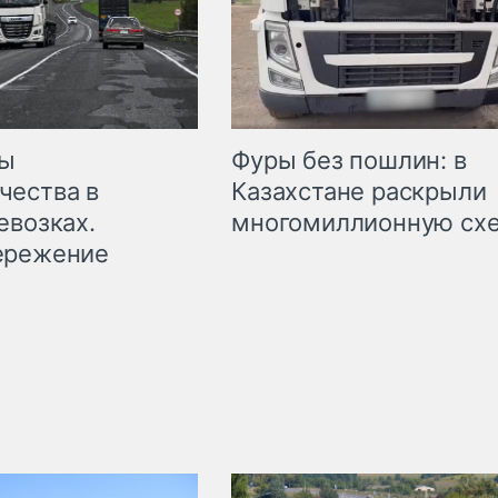
мы
Фуры без пошлин: в
чества в
Казахстане раскрыли
евозках.
многомиллионную сх
ережение