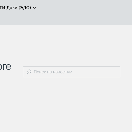
ТИ-Доки (ЭДО)
рге