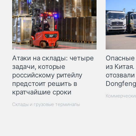
Опасные
Атаки на склады: четыре
из Китая.
задачи, которые
отозвали
российскому ритейлу
Dongfeng
предстоит решить в
кратчайшие сроки
Коммерчески
Склады и грузовые терминалы