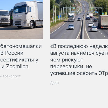
 бетономешалки
«В последнюю недел
 В России
августа начнётся суета
 сертификаты у
чем рискуют
 и Zoomlion
перевозчики, не
успевшие освоить ЭТ
й транспорт
Дзен