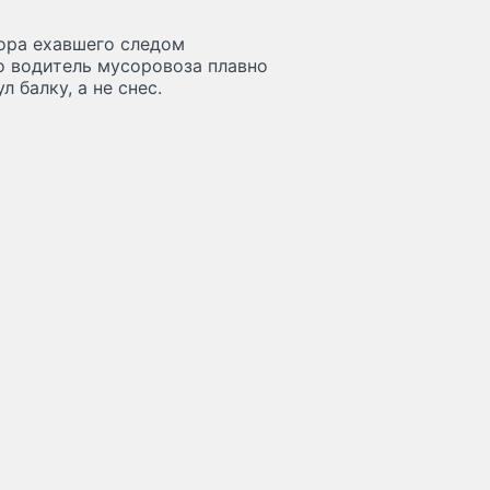
ора ехавшего следом
о водитель мусоровоза плавно
 балку, а не снес.