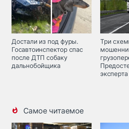
Три схе
Достали из под фуры.
мошенни
Госавтоинспектор спас
грузопер
после ДТП собаку
Предост
дальнобойщика
эксперта
Самое читаемое