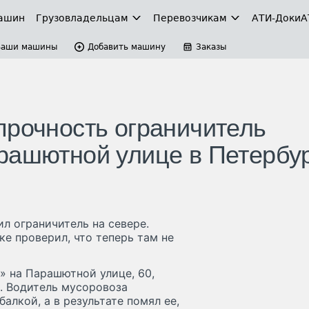
ашин
Грузовладельцам
Перевозчикам
АТИ-Доки
А
Ваши машины
Добавить машину
Заказы
прочность ограничитель
рашютной улице в Петербу
л ограничитель на севере.
ке проверил, что теперь там не
» на Парашютной улице, 60,
. Водитель мусоровоза
лкой, а в результате помял ее,