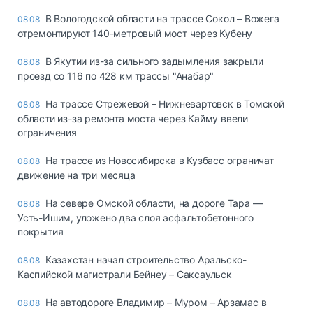
В Вологодской области на трассе Сокол – Вожега
08.08
отремонтируют 140-метровый мост через Кубену
В Якутии из-за сильного задымления закрыли
08.08
проезд со 116 по 428 км трассы "Анабар"
На трассе Стрежевой – Нижневартовск в Томской
08.08
области из-за ремонта моста через Кайму ввели
ограничения
На трассе из Новосибирска в Кузбасс ограничат
08.08
движение на три месяца
На севере Омской области, на дороге Тара —
08.08
Усть-Ишим, уложено два слоя асфальтобетонного
покрытия
Казахстан начал строительство Аральско-
08.08
Каспийской магистрали Бейнеу – Саксаульск
На автодороге Владимир – Муром – Арзамас в
08.08